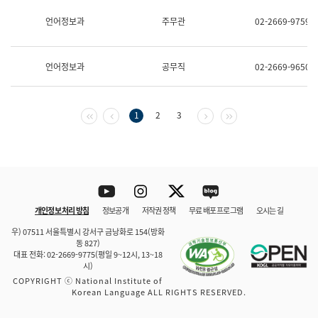
보
과
언어정보과
주무관
02-2669-9759
한
국
어
언어정보과
공무직
02-2669-9650
진
흥
과
수
첫 페이지
이전 페이지
다음 페이지
마지막 페이지
1
2
3
어
점
자
진
흥
과
Youtube
Instagram
Twitter
blog
개인정보 처리 방침
정보공개
저작권 정책
무료 배포 프로그램
오시는 길
바로 가기
문체부와 소속기관
우) 07511 서울특별시 강서구 금낭화로 154(방화
동 827)
대표 전화: 02-2669-9775(평일 9~12시, 13~18
시)
COPYRIGHT ⓒ National Institute of
Korean Language ALL RIGHTS RESERVED.