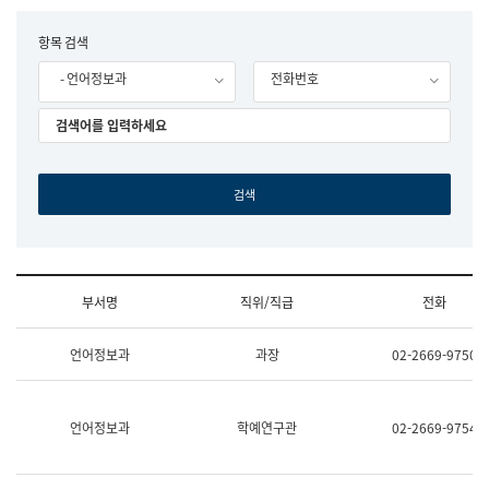
립
국
F
항목 검색
어
o
원
- 언어정보과
전화번호
r
조
m
직
도
국
어
원
원
장
기
획
연
수
부서명
직위/직급
전화
부
기
조
획
언어정보과
과장
02-2669-9750
직
운
및
영
업
과
무
공
언어정보과
학예연구관
02-2669-9754
소
공
개
언
(부
어
서
과