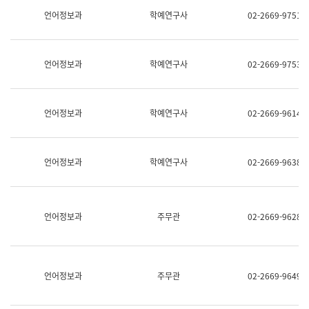
명,
교
언어정보과
학예연구사
02-2669-9751
직
육
위/
연
직
수
급,
과
언어정보과
학예연구사
02-2669-9753
전
어
화,
문
담
연
당
구
언어정보과
학예연구사
02-2669-9614
업
실
무)
어
문
연
언어정보과
학예연구사
02-2669-9638
구
과
어
문
연
언어정보과
주무관
02-2669-9628
구
과
(사
전
팀)
언어정보과
주무관
02-2669-9649
언
어
정