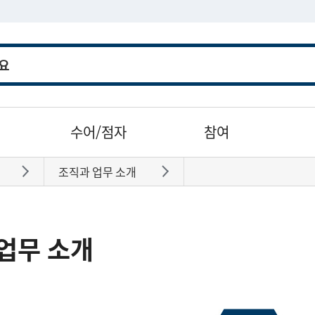
수어/점자
참여
조직과 업무 소개
바로가기
바로가기
업무 소개