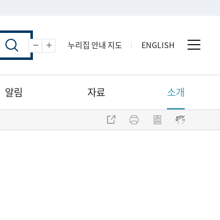
누리집 안내 지도
ENGLISH
전체 
축소
확대
알림
자료
소개
주소 복사
프린트
점자파일 내려받기
점자뷰어 보