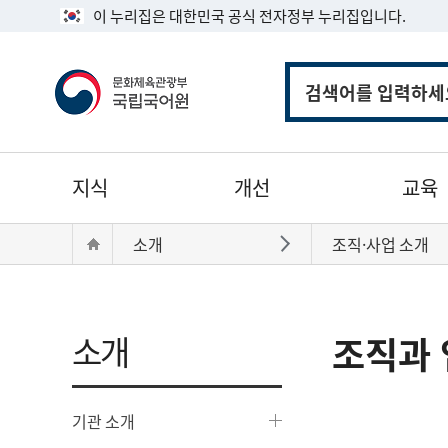
이 누리집은 대한민국 공식 전자정부 누리집입니다.
통
합
검
색
주
지식
개선
교육
메
뉴
현
Home
소개
조직·사업 소개
바로가기
재
위
치:
소개
조직과 
기관 소개