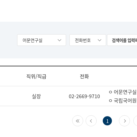
어문연구실
전화번호
직위/직급
전화
ㅇ 어문연구실
실장
02-2669-9710
ㅇ 국립국어원
첫 페이지
이전 페이지
다
1