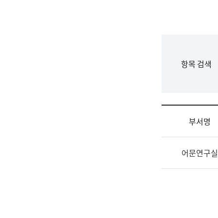
국
립
국
어
원
F
항목 검색
조
o
직
r
도
m
국
어
부서명
원
원
조
장
어문연구실
직
기
및
획
업
연
무
수
소
부
개
기