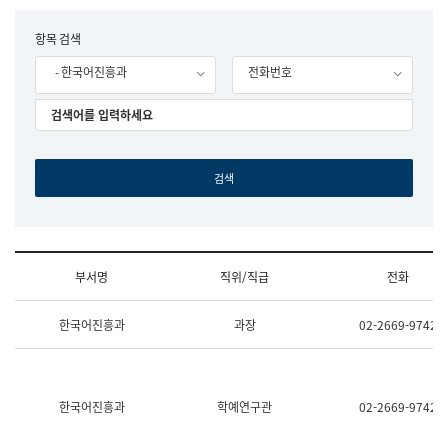
립
국
F
항목 검색
어
o
원
- 한국어진흥과
전화번호
r
조
m
직
도
국
어
원
원
장
기
획
연
수
부서명
직위/직급
전화
부
기
조
획
한국어진흥과
과장
02-2669-9742
직
운
및
영
업
과
무
공
소
공
한국어진흥과
학예연구관
02-2669-9742
개
언
(부
어
서
과