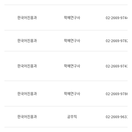
명,
교
직
육
위/
연
한국어진흥과
학예연구사
02-2669-9744
직
수
급,
과
전
어
화,
문
담
연
한국어진흥과
학예연구사
02-2669-9782
당
구
업
실
무)
어
문
연
한국어진흥과
학예연구사
02-2669-9743
구
과
어
문
연
한국어진흥과
학예연구사
02-2669-9786
구
과
(사
전
팀)
한국어진흥과
공무직
02-2669-9631
언
어
정