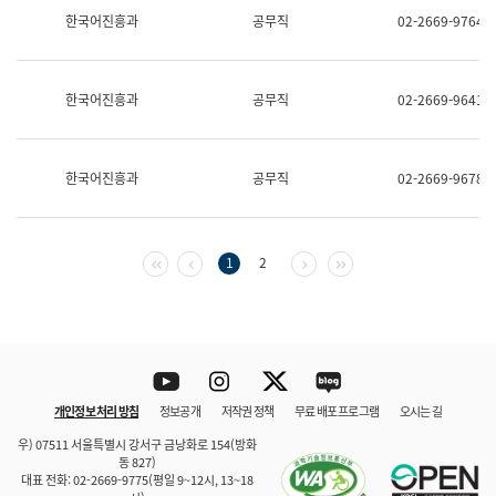
보
한국어진흥과
공무직
02-2669-9764
과
한
국
어
한국어진흥과
공무직
02-2669-9641
진
흥
과
수
한국어진흥과
공무직
02-2669-9678
어
점
자
진
흥
첫 페이지
이전 페이지
다음 페이지
마지막 페이지
1
2
과
Youtube
Instagram
Twitter
blog
개인정보 처리 방침
정보공개
저작권 정책
무료 배포 프로그램
오시는 길
바로 가기
문체부와 소속기관
우) 07511 서울특별시 강서구 금낭화로 154(방화
동 827)
대표 전화: 02-2669-9775(평일 9~12시, 13~18