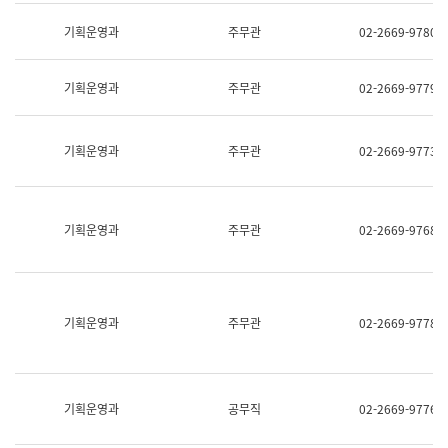
명,
교
직
기획운영과
주무관
02-2669-9780
육
위/
연
직
수
급,
과
기획운영과
주무관
02-2669-9779
전
어
화,
문
담
연
당
기획운영과
주무관
02-2669-9773
구
업
실
무)
어
문
연
기획운영과
주무관
02-2669-9768
구
과
어
문
연
구
기획운영과
주무관
02-2669-9778
과
(사
전
팀)
언
기획운영과
공무직
02-2669-9776
어
정