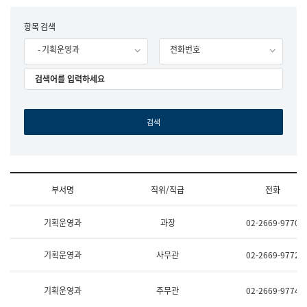
립
국
F
항목 검색
어
o
원
- 기획운영과
전화번호
r
조
m
직
도
국
어
원
원
장
기
획
연
수
부서명
직위/직급
전화
부
기
조
획
기획운영과
과장
02-2669-9770
직
운
및
영
업
과
기획운영과
사무관
02-2669-9772
무
공
소
공
개
언
기획운영과
주무관
02-2669-9774
(부
어
서
과