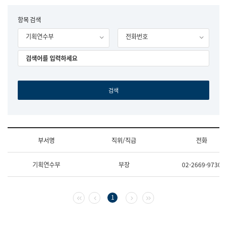
립
국
F
항목 검색
어
o
원
기획연수부
전화번호
r
조
m
직
도
국
어
원
원
장
기
획
연
수
부서명
직위/직급
전화
부
기
조
획
기획연수부
부장
02-2669-9730
직
운
및
영
업
과
무
공
첫 페이지
이전 페이지
다음 페이지
마지막 페이지
1
소
공
개
언
(부
어
서
과