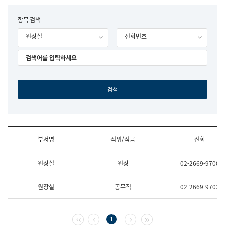
립
국
F
항목 검색
어
o
원
원장실
전화번호
r
조
m
직
도
국
어
원
원
장
기
획
연
수
부서명
직위/직급
전화
부
기
조
획
원장실
원장
02-2669-9700
직
운
및
영
업
과
원장실
공무직
02-2669-9702
무
공
소
공
개
언
(부
어
첫 페이지
이전 페이지
다음 페이지
마지막 페이지
1
서
과