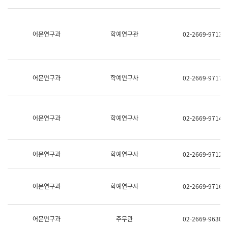
명,
교
직
육
위/
연
직
어문연구과
학예연구관
02-2669-9713
수
급,
과
전
어
화,
문
담
연
당
구
어문연구과
학예연구사
02-2669-9717
업
실
무)
어
문
연
어문연구과
학예연구사
02-2669-9714
구
과
어
문
어문연구과
학예연구사
02-2669-9712
연
구
과
(사
어문연구과
학예연구사
02-2669-9716
전
팀)
언
어
어문연구과
주무관
02-2669-9630
정