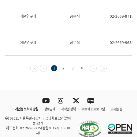
보
과
한
어문연구과
공무직
02-2669-9719
국
어
진
흥
과
어문연구과
공무직
02-2669-9635
수
어
점
자
진
첫 페이지
이전 페이지
다음 페이지
마지막 페이지
1
2
3
4
흥
과
Youtube
Instagram
Twitter
blog
개인정보 처리 방침
정보공개
저작권 정책
무료 배포 프로그램
오시는 길
바로 가기
문체부와 소속기관
우) 07511 서울특별시 강서구 금낭화로 154(방화
동 827)
대표 전화: 02-2669-9775(평일 9~12시, 13~18
시)