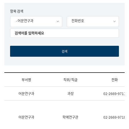
립
국
F
항목 검색
어
o
원
- 어문연구과
전화번호
r
조
m
직
도
국
어
원
원
장
기
획
연
수
부서명
직위/직급
전화
부
기
조
획
어문연구과
과장
02-2669-9711
직
운
및
영
업
과
무
공
소
공
어문연구과
학예연구관
02-2669-9718
개
언
(부
어
서
과