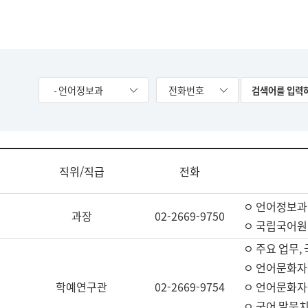
- 언어정보과
전화번호
직위/직급
전화
ㅇ 언어정보과
과장
02-2669-9750
ㅇ 국립국어원
ㅇ 주요 업무,
ㅇ 언어문화자
학예연구관
02-2669-9754
ㅇ 언어문화자
ㅇ 국어 말뭉치