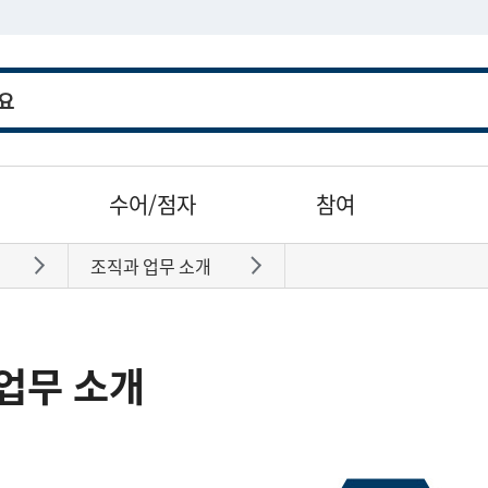
수어/점자
참여
조직과 업무 소개
바로가기
바로가기
업무 소개