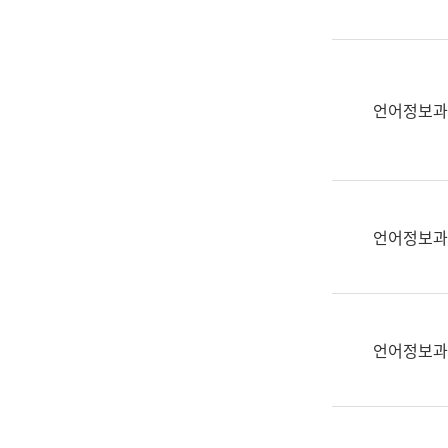
(부
획
서
운
명,
영
직
과
위/
언어정보과
공
직
공
급,
언
전
어
화,
과
담
교
언어정보과
당
육
업
연
무)
수
과
언어정보과
어
문
연
구