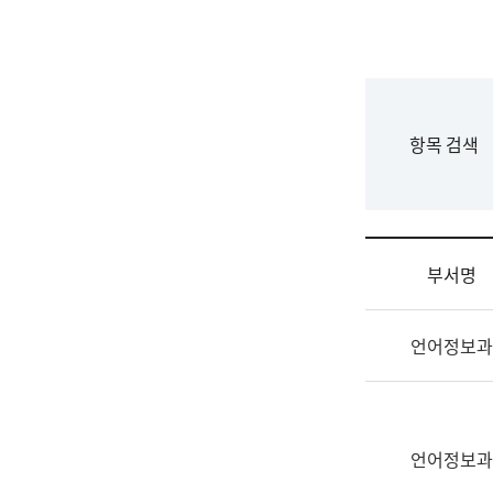
국
립
국
어
원
F
항목 검색
조
o
직
r
도
m
국
어
부서명
원
원
조
장
언어정보과
직
기
및
획
업
연
무
수
소
언어정보과
부
개
기