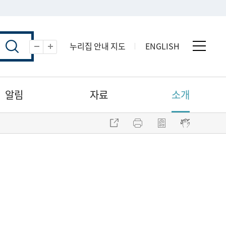
누리집 안내 지도
ENGLISH
전체 
축소
확대
알림
자료
소개
주소 복사
프린트
점자파일 내려받기
점자뷰어 보