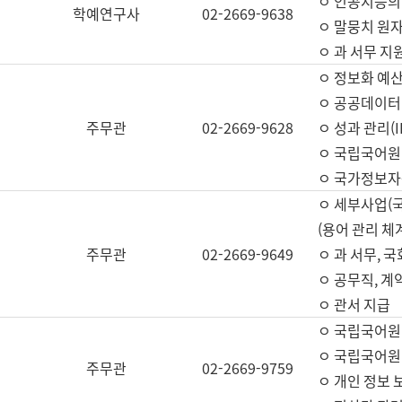
ㅇ 인공지능의
학예연구사
02-2669-9638
ㅇ 말뭉치 원자
ㅇ 과 서무 지
ㅇ 정보화 예산
ㅇ 공공데이터 
주무관
02-2669-9628
ㅇ 성과 관리(
ㅇ 국립국어원
ㅇ 국가정보자
ㅇ 세부사업(
(용어 관리 체
주무관
02-2669-9649
ㅇ 과 서무, 
ㅇ 공무직, 계
ㅇ 관서 지급
ㅇ 국립국어원
ㅇ 국립국어원
주무관
02-2669-9759
ㅇ 개인 정보 