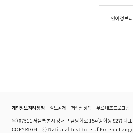
한
국
어
언어정보과
진
흥
과
수
어
점
자
진
흥
과
개인정보 처리 방침
정보공개
저작권 정책
무료 배포 프로그램
우) 07511 서울특별시 강서구 금낭화로 154(방화동 827)
대표 
COPYRIGHT ⓒ National Institute of Korean Lan