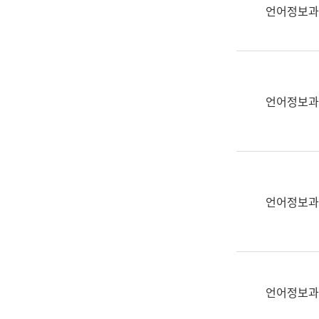
실
언어정보과
어
문
연
구
과
언어정보과
어
문
연
구
과
(사
언어정보과
전
팀)
언
어
정
언어정보과
보
과