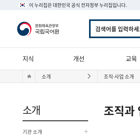
이 누리집은 대한민국 공식 전자정부 누리집입니다.
통
합
검
색
주
지식
개선
교육
메
뉴
현
Home
소개
조직·사업 소개
바로가기
재
위
치:
소개
조직과 
기관 소개