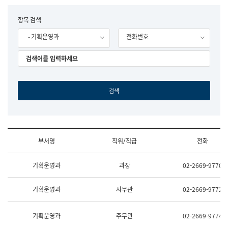
립
국
F
항목 검색
어
o
원
- 기획운영과
전화번호
r
조
m
직
도
국
어
원
원
장
기
획
연
수
부서명
직위/직급
전화
부
기
조
획
기획운영과
과장
02-2669-9770
직
운
및
영
업
과
기획운영과
사무관
02-2669-9772
무
공
소
공
개
언
기획운영과
주무관
02-2669-9774
(부
어
서
과