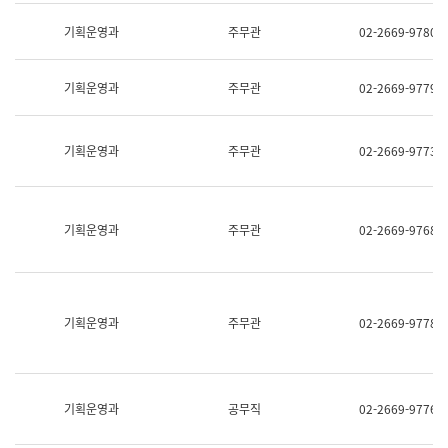
명,
교
직
기획운영과
주무관
02-2669-9780
육
위/
연
직
수
급,
과
기획운영과
주무관
02-2669-9779
전
어
화,
문
담
연
당
기획운영과
주무관
02-2669-9773
구
업
실
무)
어
문
연
기획운영과
주무관
02-2669-9768
구
과
어
문
연
구
기획운영과
주무관
02-2669-9778
과
(사
전
팀)
언
기획운영과
공무직
02-2669-9776
어
정