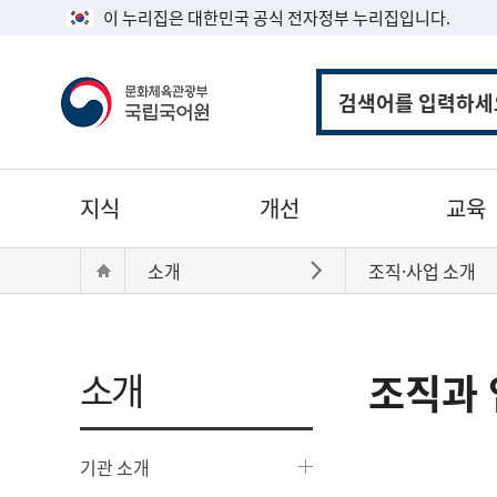
이 누리집은 대한민국 공식 전자정부 누리집입니다.
통
합
검
색
주
지식
개선
교육
메
뉴
현
Home
소개
조직·사업 소개
바로가기
재
위
치:
소개
조직과 
기관 소개