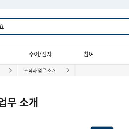
수어/점자
참여
조직과 업무 소개
바로가기
바로가기
업무 소개