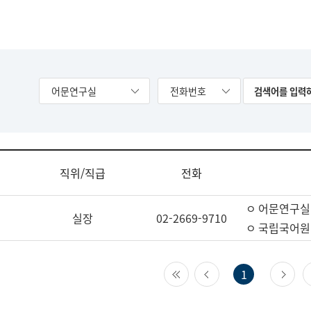
어문연구실
전화번호
직위/직급
전화
ㅇ 어문연구실
실장
02-2669-9710
ㅇ 국립국어원
첫 페이지
이전 페이지
다
1