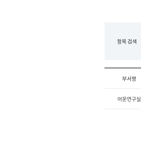
국
립
국
어
원
F
항목 검색
조
o
직
r
도
m
국
어
부서명
원
원
조
장
어문연구실
직
기
및
획
업
연
무
수
소
부
개
기