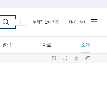
누리집 안내 지도
ENGLISH
전체 
축소
확대
알림
자료
소개
주소 복사
프린트
점자파일 내려받기
점자뷰어 보