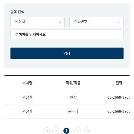
립
국
F
항목 검색
어
o
원
원장실
전화번호
r
조
m
직
도
국
어
원
원
장
기
획
연
수
부서명
직위/직급
전화
부
기
조
획
원장실
원장
02-2669-9700
직
운
및
영
업
과
원장실
공무직
02-2669-9702
무
공
소
공
개
언
(부
어
첫 페이지
이전 페이지
다음 페이지
마지막 페이지
1
서
과