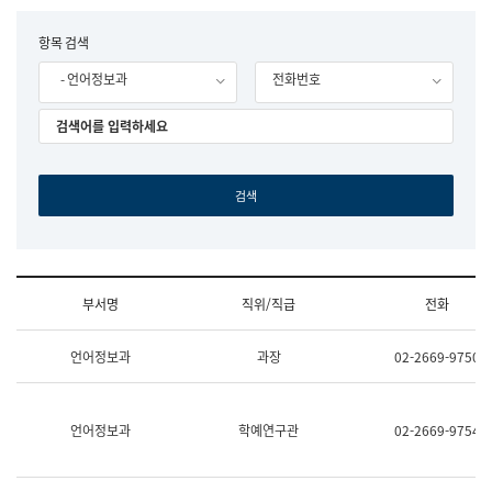
립
국
F
항목 검색
어
o
원
- 언어정보과
전화번호
r
조
m
직
도
국
어
원
원
장
기
획
연
수
부서명
직위/직급
전화
부
기
조
획
언어정보과
과장
02-2669-9750
직
운
및
영
업
과
무
공
언어정보과
학예연구관
02-2669-9754
소
공
개
언
(부
어
서
과