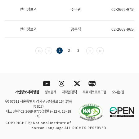
보
과
언어정보과
주무관
02-2669-9759
한
국
어
언어정보과
공무직
02-2669-9650
진
흥
과
수
첫 페이지
이전 페이지
다음 페이지
마지막 페이지
1
2
3
어
점
자
진
흥
과
Youtube
Instagram
Twitter
blog
개인정보 처리 방침
정보공개
저작권 정책
무료 배포 프로그램
오시는 길
바로 가기
문체부와 소속기관
우) 07511 서울특별시 강서구 금낭화로 154(방화
동 827)
대표 전화: 02-2669-9775(평일 9~12시, 13~18
시)
COPYRIGHT ⓒ National Institute of
Korean Language ALL RIGHTS RESERVED.