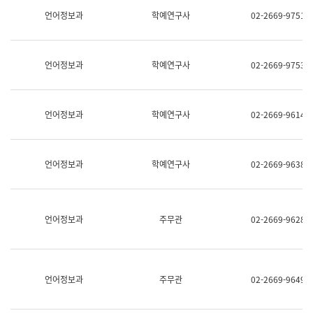
명,
교
언어정보과
학예연구사
02-2669-9751
직
육
위/
연
직
수
급,
과
언어정보과
학예연구사
02-2669-9753
전
어
화,
문
담
연
당
구
언어정보과
학예연구사
02-2669-9614
업
실
무)
어
문
연
언어정보과
학예연구사
02-2669-9638
구
과
어
문
연
언어정보과
주무관
02-2669-9628
구
과
(사
전
팀)
언어정보과
주무관
02-2669-9649
언
어
정