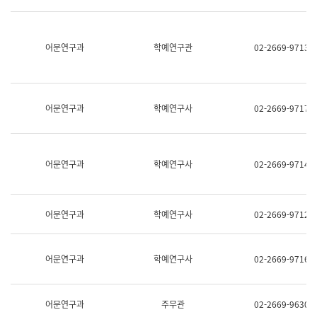
명,
교
직
육
위/
연
직
어문연구과
학예연구관
02-2669-9713
수
급,
과
전
어
화,
문
담
연
당
구
어문연구과
학예연구사
02-2669-9717
업
실
무)
어
문
연
어문연구과
학예연구사
02-2669-9714
구
과
어
문
어문연구과
학예연구사
02-2669-9712
연
구
과
(사
어문연구과
학예연구사
02-2669-9716
전
팀)
언
어
어문연구과
주무관
02-2669-9630
정