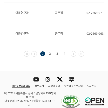
보
과
한
어문연구과
공무직
02-2669-9719
국
어
진
흥
과
어문연구과
공무직
02-2669-9635
수
어
점
자
진
첫 페이지
이전 페이지
다음 페이지
마지막 페이지
1
2
3
4
흥
과
Youtube
Instagram
Twitter
blog
개인정보 처리 방침
정보공개
저작권 정책
무료 배포 프로그램
오시는 길
바로 가기
문체부와 소속기관
우) 07511 서울특별시 강서구 금낭화로 154(방화
동 827)
대표 전화: 02-2669-9775(평일 9~12시, 13~18
시)