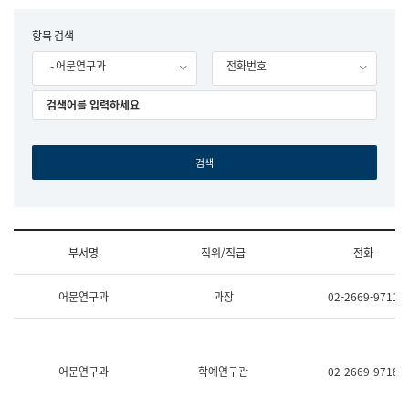
립
국
F
항목 검색
어
o
원
- 어문연구과
전화번호
r
조
m
직
도
국
어
원
원
장
기
획
연
수
부서명
직위/직급
전화
부
기
조
획
어문연구과
과장
02-2669-9711
직
운
및
영
업
과
무
공
소
공
어문연구과
학예연구관
02-2669-9718
개
언
(부
어
서
과