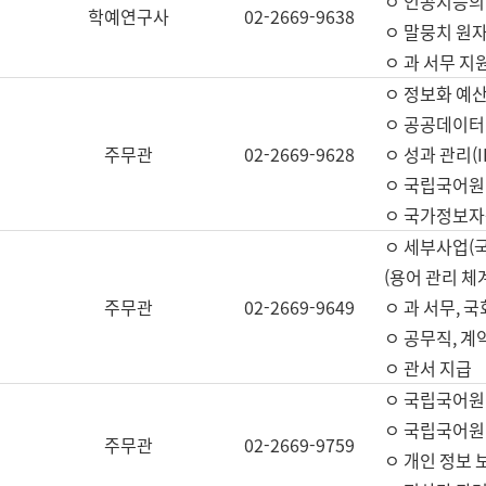
ㅇ 인공지능의
학예연구사
02-2669-9638
ㅇ 말뭉치 원자
ㅇ 과 서무 지
ㅇ 정보화 예산
ㅇ 공공데이터 
주무관
02-2669-9628
ㅇ 성과 관리(
ㅇ 국립국어원
ㅇ 국가정보자
ㅇ 세부사업(
(용어 관리 체
주무관
02-2669-9649
ㅇ 과 서무, 
ㅇ 공무직, 계
ㅇ 관서 지급
ㅇ 국립국어원
ㅇ 국립국어원
주무관
02-2669-9759
ㅇ 개인 정보 