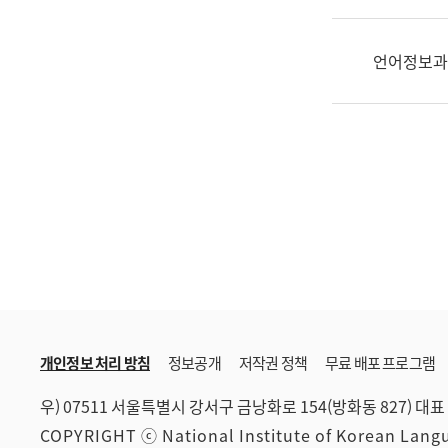
한
국
어
언어정보과
진
흥
과
수
어
점
자
진
흥
과
개인정보 처리 방침
정보공개
저작권 정책
무료 배포 프로그램
우) 07511 서울특별시 강서구 금낭화로 154(방화동 827)
대표 
COPYRIGHT ⓒ National Institute of Korean Lan