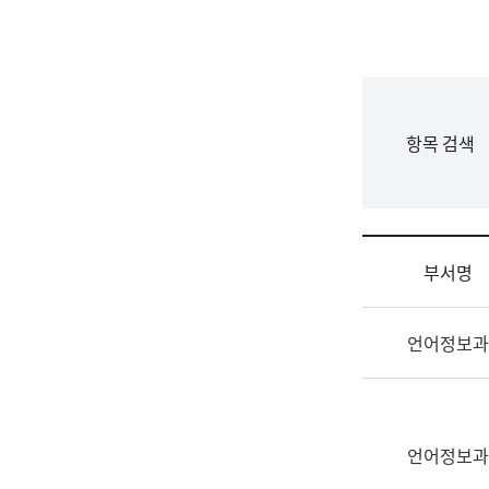
국
립
국
어
원
F
항목 검색
조
o
직
r
도
m
국
어
부서명
원
원
조
장
언어정보과
직
기
및
획
업
연
무
수
소
언어정보과
부
개
기