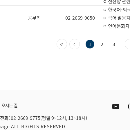
ㅇ 전산망 관련
ㅇ 한국어-외
공무직
02-2669-9650
ㅇ 국어 말뭉치
ㅇ 언어문화자원
첫 페이지
이전 페이지
1
2
3
Yout
오시는 길
전화: 02-2669-9775(평일 9~12시, 13~18시)
guage ALL RIGHTS RESERVED.