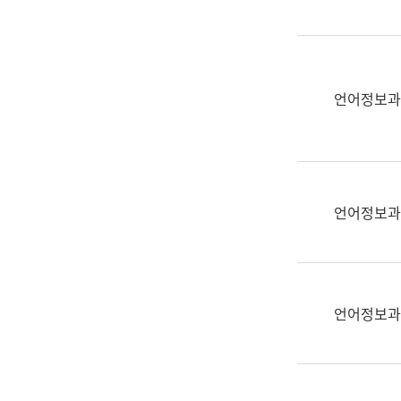
(부
획
서
운
명,
영
직
과
위/
언어정보과
공
직
공
급,
언
전
어
화,
과
담
교
언어정보과
당
육
업
연
무)
수
과
언어정보과
어
문
연
구