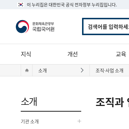
이 누리집은 대한민국 공식 전자정부 누리집입니다.
통
합
검
색
주
지식
개선
교육
메
뉴
현
Home
소개
조직·사업 소개
바로가기
재
위
치:
소개
조직과 
기관 소개