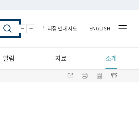
누리집 안내 지도
ENGLISH
전체 
축소
확대
알림
자료
소개
주소 복사
프린트
점자파일 내려받기
점자뷰어 보