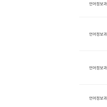
실
언어정보과
어
문
연
구
과
언어정보과
어
문
연
구
과
(사
언어정보과
전
팀)
언
어
정
언어정보과
보
과