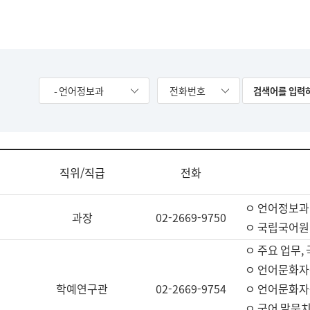
- 언어정보과
전화번호
직위/직급
전화
ㅇ 언어정보과
과장
02-2669-9750
ㅇ 국립국어원
ㅇ 주요 업무,
ㅇ 언어문화자
학예연구관
02-2669-9754
ㅇ 언어문화자
ㅇ 국어 말뭉치