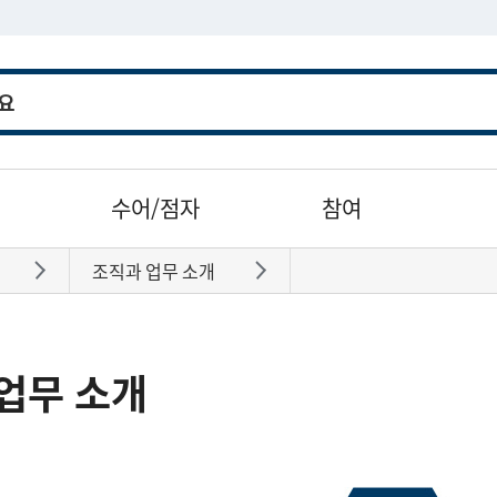
수어/점자
참여
조직과 업무 소개
바로가기
바로가기
업무 소개