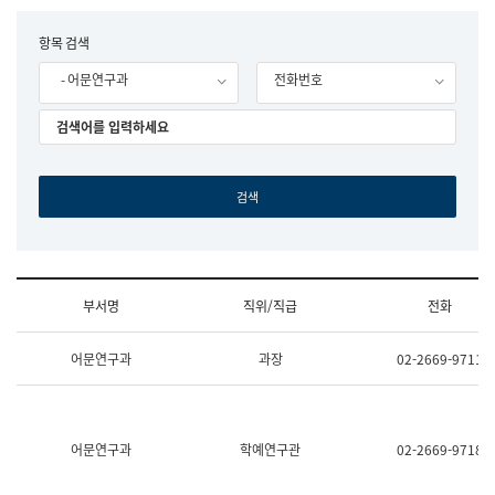
립
국
F
항목 검색
어
o
원
- 어문연구과
전화번호
r
조
m
직
도
국
어
원
원
장
기
획
연
수
부서명
직위/직급
전화
부
기
조
획
어문연구과
과장
02-2669-9711
직
운
및
영
업
과
무
공
소
공
어문연구과
학예연구관
02-2669-9718
개
언
(부
어
서
과