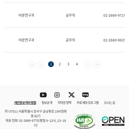
보
과
한
어문연구과
공무직
02-2669-9719
국
어
진
흥
과
어문연구과
공무직
02-2669-9635
수
어
점
자
진
첫 페이지
이전 페이지
다음 페이지
마지막 페이지
1
2
3
4
흥
과
Youtube
Instagram
Twitter
blog
개인정보 처리 방침
정보공개
저작권 정책
무료 배포 프로그램
오시는 길
바로 가기
문체부와 소속기관
우) 07511 서울특별시 강서구 금낭화로 154(방화
동 827)
대표 전화: 02-2669-9775(평일 9~12시, 13~18
시)