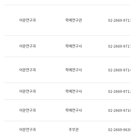
명,
교
직
육
위/
연
직
어문연구과
학예연구관
02-2669-9713
수
급,
과
전
어
화,
문
담
연
당
구
어문연구과
학예연구사
02-2669-9717
업
실
무)
어
문
연
어문연구과
학예연구사
02-2669-9714
구
과
어
문
어문연구과
학예연구사
02-2669-9712
연
구
과
(사
어문연구과
학예연구사
02-2669-9716
전
팀)
언
어
어문연구과
주무관
02-2669-9630
정