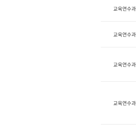
실
교육연수과
어
문
연
구
교육연수과
과
어
문
연
교육연수과
구
과
(사
전
팀)
교육연수과
언
어
정
보
과