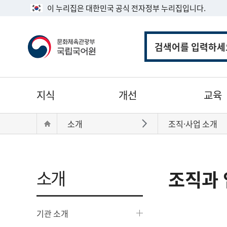
이 누리집은 대한민국 공식 전자정부 누리집입니다.
통
합
검
색
주
지식
개선
교육
메
뉴
현
Home
소개
조직·사업 소개
바로가기
재
위
치:
소개
조직과 
기관 소개