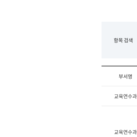
국
립
국
어
원
F
항목 검색
조
o
직
r
도
m
국
어
부서명
원
원
조
장
교육연수과
직
기
및
획
업
연
무
수
소
부
교육연수과
개
기