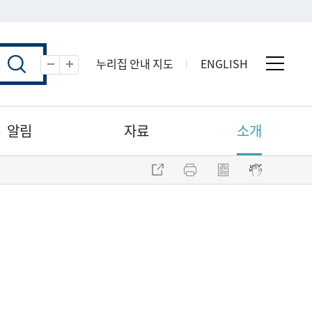
누리집 안내 지도
ENGLISH
전체 
축소
확대
알림
자료
소개
주소 복사
프린트
점자파일 내려받기
점자뷰어 보