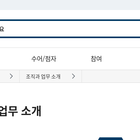
수어/점자
참여
조직과 업무 소개
바로가기
바로가기
업무 소개