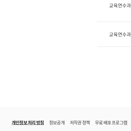
한
교육연수과
국
어
진
흥
교육연수과
과
수
어
점
자
진
흥
과
개인정보 처리 방침
정보공개
저작권 정책
무료 배포 프로그램