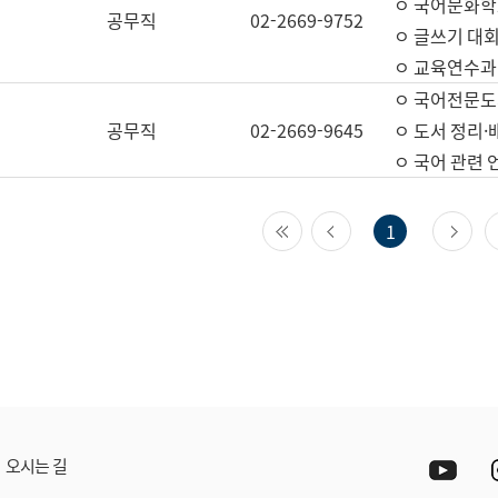
ㅇ 국어문화학
공무직
02-2669-9752
ㅇ 글쓰기 대회
ㅇ 교육연수과
ㅇ 국어전문도
공무직
02-2669-9645
ㅇ 도서 정리·
ㅇ 국어 관련
첫 페이지
이전 페이지
다
1
Yout
오시는 길