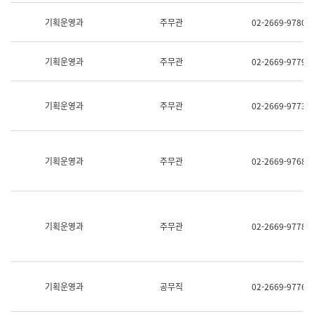
명,
교
직
기획운영과
주무관
02-2669-9780
육
위/
연
직
수
급,
과
기획운영과
주무관
02-2669-9779
전
어
화,
문
담
연
당
기획운영과
주무관
02-2669-9773
구
업
실
무)
어
문
연
기획운영과
주무관
02-2669-9768
구
과
어
문
연
구
기획운영과
주무관
02-2669-9778
과
(사
전
팀)
언
기획운영과
공무직
02-2669-9776
어
정