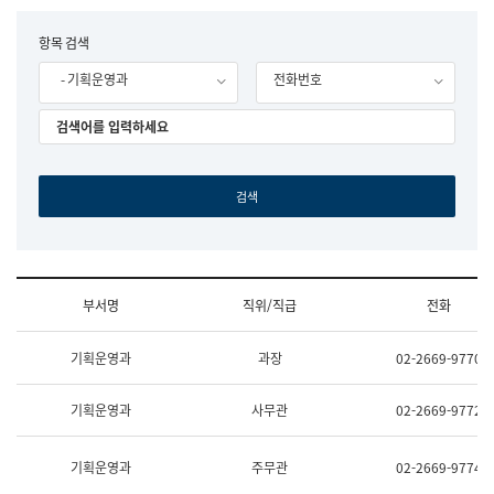
립
국
F
항목 검색
어
o
원
- 기획운영과
전화번호
r
조
m
직
도
국
어
원
원
장
기
획
연
수
부서명
직위/직급
전화
부
기
조
획
기획운영과
과장
02-2669-9770
직
운
및
영
업
과
기획운영과
사무관
02-2669-9772
무
공
소
공
개
언
기획운영과
주무관
02-2669-9774
(부
어
서
과