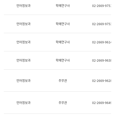
명,
교
언어정보과
학예연구사
02-2669-9751
직
육
위/
연
직
수
급,
과
언어정보과
학예연구사
02-2669-9753
전
어
화,
문
담
연
당
구
언어정보과
학예연구사
02-2669-9614
업
실
무)
어
문
연
언어정보과
학예연구사
02-2669-9638
구
과
어
문
연
언어정보과
주무관
02-2669-9628
구
과
(사
전
팀)
언어정보과
주무관
02-2669-9649
언
어
정