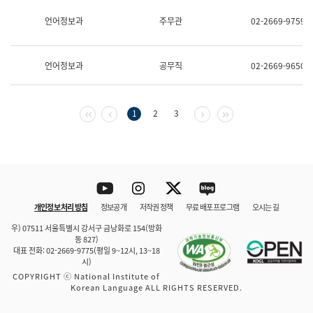
보
과
언어정보과
주무관
02-2669-9759
한
국
어
언어정보과
공무직
02-2669-9650
진
흥
과
수
첫 페이지
이전 페이지
다음 페이지
마지막 페이지
1
2
3
어
점
자
진
흥
과
Youtube
Instagram
Twitter
blog
개인정보 처리 방침
정보공개
저작권 정책
무료 배포 프로그램
오시는 길
바로 가기
문체부와 소속기관
우) 07511 서울특별시 강서구 금낭화로 154(방화
동 827)
대표 전화: 02-2669-9775(평일 9~12시, 13~18
시)
COPYRIGHT ⓒ National Institute of
Korean Language ALL RIGHTS RESERVED.