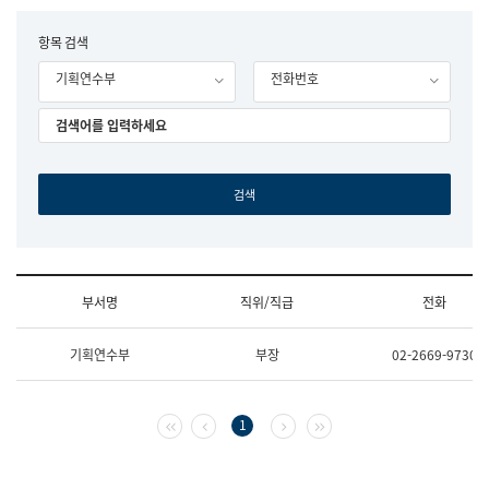
립
국
F
항목 검색
어
o
원
기획연수부
전화번호
r
조
m
직
도
국
어
원
원
장
기
획
연
수
부서명
직위/직급
전화
부
기
조
획
기획연수부
부장
02-2669-9730
직
운
및
영
업
과
무
공
첫 페이지
이전 페이지
다음 페이지
마지막 페이지
1
소
공
개
언
(부
어
서
과