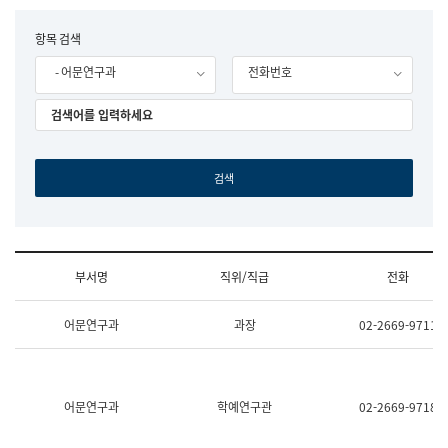
립
국
F
항목 검색
어
o
원
- 어문연구과
전화번호
r
조
m
직
도
국
어
원
원
장
기
획
연
수
부서명
직위/직급
전화
부
기
조
획
어문연구과
과장
02-2669-9711
직
운
및
영
업
과
무
공
소
공
어문연구과
학예연구관
02-2669-9718
개
언
(부
어
서
과