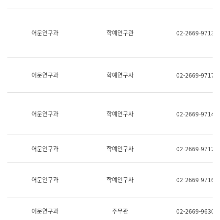
명,
교
직
육
위/
연
직
어문연구과
학예연구관
02-2669-9713
수
급,
과
전
어
화,
문
담
연
당
구
어문연구과
학예연구사
02-2669-9717
업
실
무)
어
문
연
어문연구과
학예연구사
02-2669-9714
구
과
어
문
어문연구과
학예연구사
02-2669-9712
연
구
과
(사
어문연구과
학예연구사
02-2669-9716
전
팀)
언
어
어문연구과
주무관
02-2669-9630
정