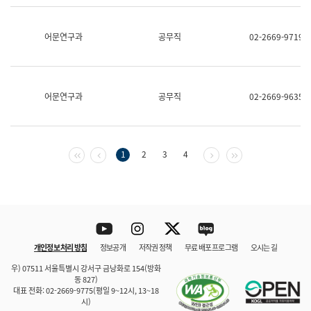
보
과
한
어문연구과
공무직
02-2669-9719
국
어
진
흥
과
어문연구과
공무직
02-2669-9635
수
어
점
자
진
첫 페이지
이전 페이지
다음 페이지
마지막 페이지
1
2
3
4
흥
과
Youtube
Instagram
Twitter
blog
개인정보 처리 방침
정보공개
저작권 정책
무료 배포 프로그램
오시는 길
바로 가기
문체부와 소속기관
우) 07511 서울특별시 강서구 금낭화로 154(방화
동 827)
대표 전화: 02-2669-9775(평일 9~12시, 13~18
시)