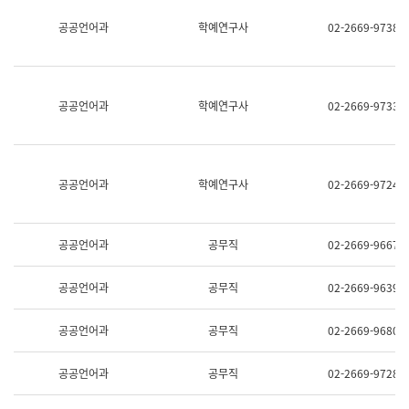
명,
교
공공언어과
학예연구사
02-2669-9738
직
육
위/
연
직
수
급,
과
전
어
공공언어과
학예연구사
02-2669-9733
화,
문
담
연
당
구
업
실
무)
어
공공언어과
학예연구사
02-2669-9724
문
연
구
과
공공언어과
공무직
02-2669-9667
어
문
연
공공언어과
공무직
02-2669-9639
구
과
(사
공공언어과
공무직
02-2669-9680
전
팀)
언
공공언어과
공무직
02-2669-9728
어
정