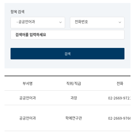
립
국
F
항목 검색
어
o
원
- 공공언어과
전화번호
r
조
m
직
도
국
어
원
원
장
기
획
연
수
부서명
직위/직급
전화
부
기
조
획
공공언어과
과장
02-2669-9721
직
운
및
영
업
과
무
공
공공언어과
학예연구관
02-2669-9766
소
공
개
언
(부
어
서
과