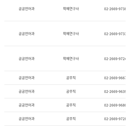
명,
교
공공언어과
학예연구사
02-2669-9738
직
육
위/
연
직
수
급,
과
전
어
공공언어과
학예연구사
02-2669-9733
화,
문
담
연
당
구
업
실
무)
어
공공언어과
학예연구사
02-2669-9724
문
연
구
과
공공언어과
공무직
02-2669-9667
어
문
연
공공언어과
공무직
02-2669-9639
구
과
(사
공공언어과
공무직
02-2669-9680
전
팀)
언
공공언어과
공무직
02-2669-9728
어
정