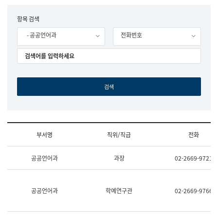
립
국
F
항목 검색
어
o
원
- 공공언어과
전화번호
r
조
m
직
도
국
어
원
원
장
기
획
연
수
부서명
직위/직급
전화
부
기
조
획
공공언어과
과장
02-2669-9721
직
운
및
영
업
과
무
공
공공언어과
학예연구관
02-2669-9766
소
공
개
언
(부
어
서
과