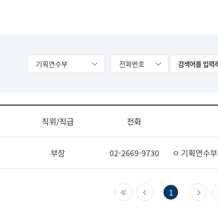
기획연수부
전화번호
직위/직급
전화
부장
02-2669-9730
ㅇ 기획연수부
첫 페이지
이전 페이지
다
1