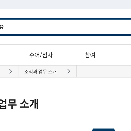
수어/점자
참여
조직과 업무 소개
바로가기
바로가기
업무 소개