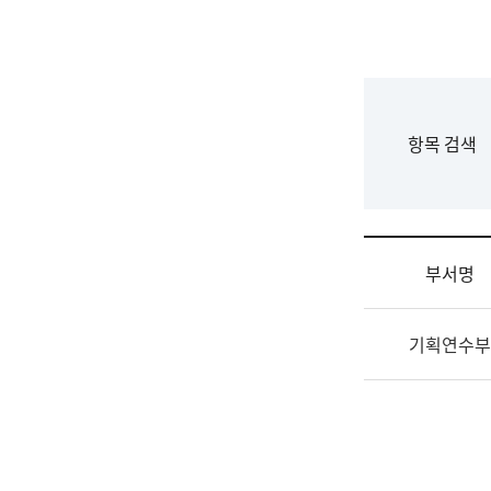
국
립
국
어
원
F
항목 검색
조
o
직
r
도
m
국
어
부서명
원
원
조
장
기획연수부
직
기
및
획
업
연
무
수
소
부
개
기