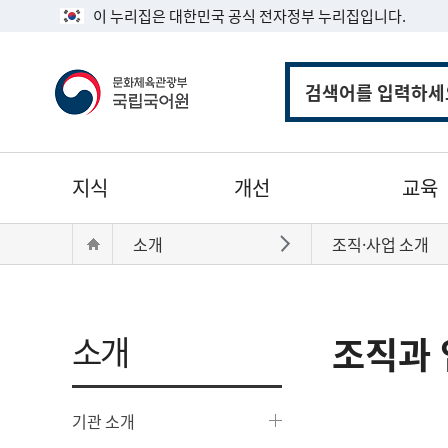
이 누리집은 대한민국 공식 전자정부 누리집입니다.
통
합
검
색
주
지식
개선
교육
메
뉴
현
Home
소개
조직·사업 소개
바로가기
재
위
치:
소개
조직과 
기관 소개