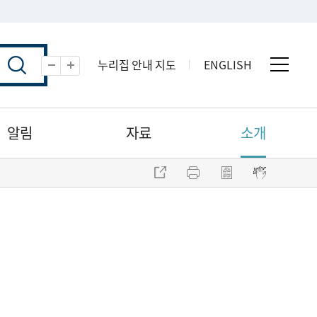
누리집 안내 지도
ENGLISH
전체 
축소
확대
알림
자료
소개
주소 복사
프린트
점자파일 내려받기
점자뷰어 보