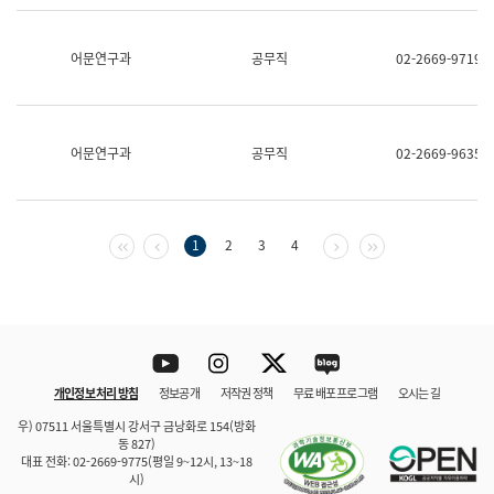
보
과
한
어문연구과
공무직
02-2669-9719
국
어
진
흥
과
어문연구과
공무직
02-2669-9635
수
어
점
자
진
첫 페이지
이전 페이지
다음 페이지
마지막 페이지
1
2
3
4
흥
과
Youtube
Instagram
Twitter
blog
개인정보 처리 방침
정보공개
저작권 정책
무료 배포 프로그램
오시는 길
바로 가기
문체부와 소속기관
우) 07511 서울특별시 강서구 금낭화로 154(방화
동 827)
대표 전화: 02-2669-9775(평일 9~12시, 13~18
시)