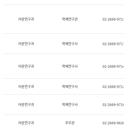
명,
교
직
육
위/
연
직
어문연구과
학예연구관
02-2669-9713
수
급,
과
전
어
화,
문
담
연
당
구
어문연구과
학예연구사
02-2669-9717
업
실
무)
어
문
연
어문연구과
학예연구사
02-2669-9714
구
과
어
문
어문연구과
학예연구사
02-2669-9712
연
구
과
(사
어문연구과
학예연구사
02-2669-9716
전
팀)
언
어
어문연구과
주무관
02-2669-9630
정