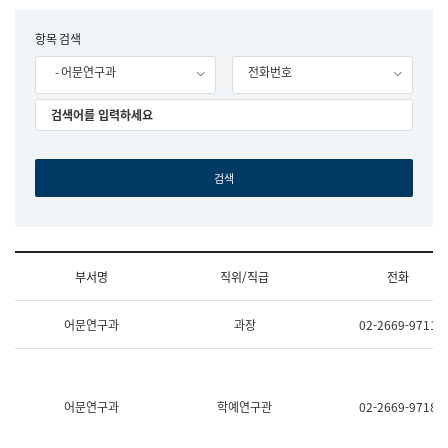
립
국
F
항목 검색
어
o
원
- 어문연구과
전화번호
r
조
m
직
도
국
어
원
원
장
기
획
연
수
부서명
직위/직급
전화
부
기
조
획
어문연구과
과장
02-2669-9711
직
운
및
영
업
과
무
공
소
공
어문연구과
학예연구관
02-2669-9718
개
언
(부
어
서
과