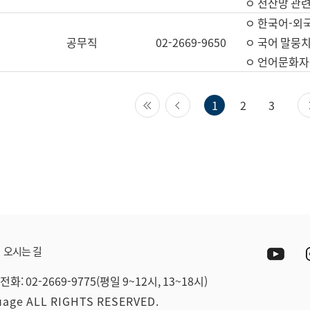
ㅇ 전산망 관련
ㅇ 한국어-외
공무직
02-2669-9650
ㅇ 국어 말뭉치
ㅇ 언어문화자원
첫 페이지
이전 페이지
1
2
3
Yout
오시는 길
전화: 02-2669-9775(평일 9~12시, 13~18시)
guage ALL RIGHTS RESERVED.