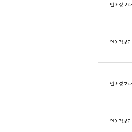
실
언어정보과
어
문
연
구
과
언어정보과
어
문
연
구
과
(사
언어정보과
전
팀)
언
어
정
언어정보과
보
과