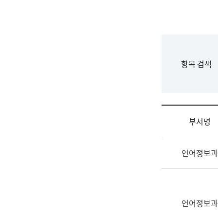
국
립
국
어
원
F
항목 검색
조
o
직
r
도
m
국
어
부서명
원
원
조
장
언어정보과
직
기
및
획
업
연
무
수
소
언어정보과
부
개
기