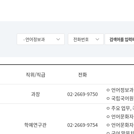
- 언어정보과
전화번호
직위/직급
전화
ㅇ 언어정보과
과장
02-2669-9750
ㅇ 국립국어원
ㅇ 주요 업무,
ㅇ 언어문화자
학예연구관
02-2669-9754
ㅇ 언어문화자
ㅇ 국어 말뭉치