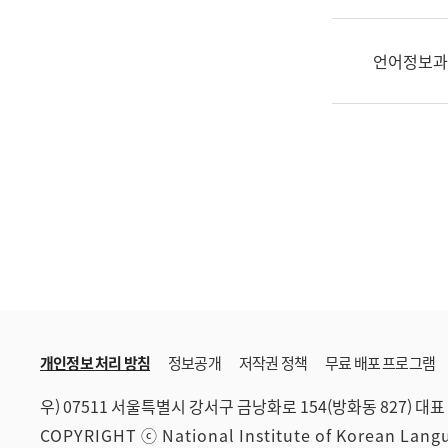
한
국
어
언어정보과
진
흥
과
수
어
점
자
진
흥
과
개인정보 처리 방침
정보공개
저작권 정책
무료 배포 프로그램
우) 07511 서울특별시 강서구 금낭화로 154(방화동 827)
대표 
COPYRIGHT ⓒ National Institute of Korean Lan