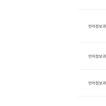
(부
획
서
운
명,
영
직
과
위/
언어정보과
공
직
공
급,
언
전
어
화,
과
담
교
언어정보과
당
육
업
연
무)
수
과
언어정보과
어
문
연
구