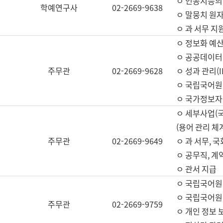
ㅇ 인공지능의
학예연구사
02-2669-9638
ㅇ 말뭉치 원자
ㅇ 과 서무 지
ㅇ 정보화 예산
ㅇ 공공데이터 
주무관
02-2669-9628
ㅇ 성과 관리(
ㅇ 국립국어원
ㅇ 국가정보자
ㅇ 세부사업(
(용어 관리 체
주무관
02-2669-9649
ㅇ 과 서무, 
ㅇ 공무직, 계
ㅇ 관서 지급
ㅇ 국립국어원
ㅇ 국립국어원
주무관
02-2669-9759
ㅇ 개인 정보 