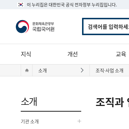
이 누리집은 대한민국 공식 전자정부 누리집입니다.
통
합
검
색
주
지식
개선
교육
메
뉴
현
Home
소개
조직·사업 소개
바로가기
재
위
치:
소개
조직과 
기관 소개