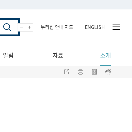
누리집 안내 지도
ENGLISH
전체 
축소
확대
알림
자료
소개
주소 복사
프린트
점자파일 내려받기
점자뷰어 보