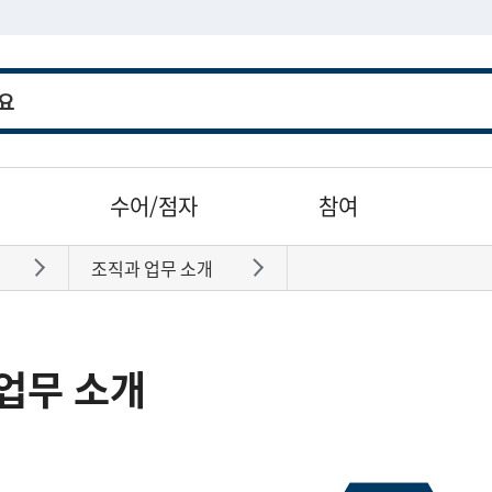
수어/점자
참여
조직과 업무 소개
바로가기
바로가기
업무 소개