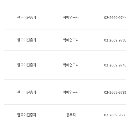
명,
교
직
육
위/
연
한국어진흥과
학예연구사
02-2669-9744
직
수
급,
과
전
어
화,
문
담
연
한국어진흥과
학예연구사
02-2669-9782
당
구
업
실
무)
어
문
연
한국어진흥과
학예연구사
02-2669-9743
구
과
어
문
연
한국어진흥과
학예연구사
02-2669-9786
구
과
(사
전
팀)
한국어진흥과
공무직
02-2669-9631
언
어
정