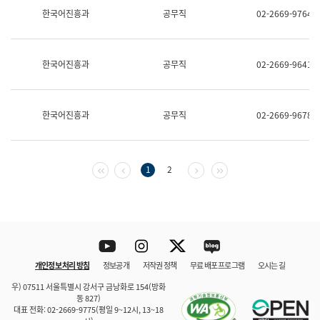
보
한국어진흥과
공무직
02-2669-9764
과
한
국
어
한국어진흥과
공무직
02-2669-9641
진
흥
과
수
한국어진흥과
공무직
02-2669-9678
어
점
자
진
흥
첫 페이지
이전 페이지
다음 페이지
마지막 페이지
1
2
과
Youtube
Instagram
Twitter
blog
개인정보 처리 방침
정보공개
저작권 정책
무료 배포 프로그램
오시는 길
바로 가기
문체부와 소속기관
우) 07511 서울특별시 강서구 금낭화로 154(방화
동 827)
대표 전화: 02-2669-9775(평일 9~12시, 13~18