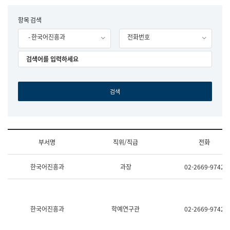
립
국
F
항목 검색
어
o
원
- 한국어진흥과
전화번호
r
조
m
직
도
국
어
원
원
장
기
획
연
수
부서명
직위/직급
전화
부
기
조
획
한국어진흥과
과장
02-2669-9742
직
운
및
영
업
과
무
공
소
공
한국어진흥과
학예연구관
02-2669-9742
개
언
(부
어
서
과