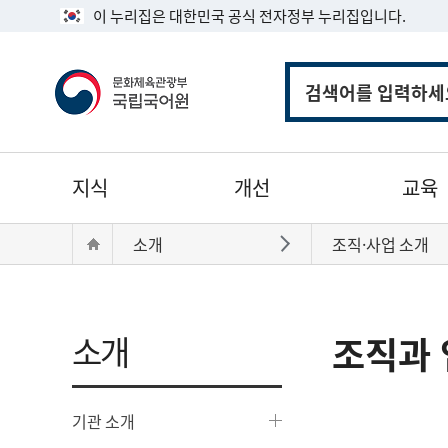
이 누리집은 대한민국 공식 전자정부 누리집입니다.
통
합
검
색
주
지식
개선
교육
메
뉴
현
Home
소개
조직·사업 소개
바로가기
재
위
치:
소개
조직과 
기관 소개