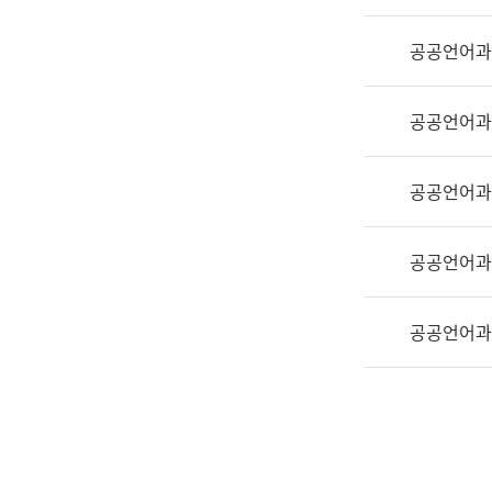
실
어
공공언어과
문
연
구
공공언어과
과
어
문
공공언어과
연
구
공공언어과
과
(사
전
공공언어과
팀)
언
어
정
보
과