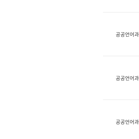
(부
획
서
운
명,
영
직
과
위/
공공언어과
공
직
공
급,
언
전
어
화,
과
담
교
공공언어과
당
육
업
연
무)
수
과
어
문
공공언어과
연
구