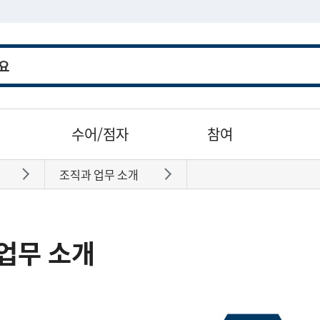
수어/점자
참여
조직과 업무 소개
바로가기
바로가기
업무 소개