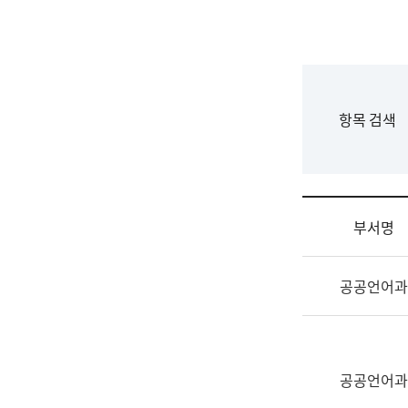
국
립
국
어
원
F
항목 검색
조
o
직
r
도
m
국
어
부서명
원
원
조
장
공공언어과
직
기
및
획
업
연
무
수
소
공공언어과
부
개
기