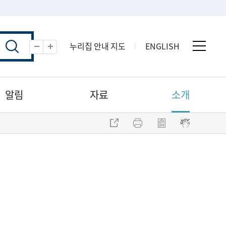
누리집 안내 지도
ENGLISH
전체 
축소
확대
알림
자료
소개
주소 복사
프린트
점자파일 내려받기
점자뷰어 보