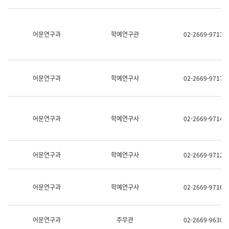
명,
교
직
육
위/
연
직
어문연구과
학예연구관
02-2669-9713
수
급,
과
전
어
화,
문
담
연
당
구
어문연구과
학예연구사
02-2669-9717
업
실
무)
어
문
연
어문연구과
학예연구사
02-2669-9714
구
과
어
문
어문연구과
학예연구사
02-2669-9712
연
구
과
(사
어문연구과
학예연구사
02-2669-9716
전
팀)
언
어
어문연구과
주무관
02-2669-9630
정