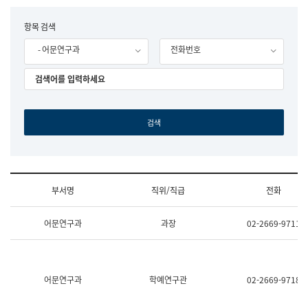
립
국
F
항목 검색
어
o
원
- 어문연구과
전화번호
r
조
m
직
도
국
어
원
원
장
기
획
연
수
부서명
직위/직급
전화
부
기
조
획
어문연구과
과장
02-2669-9711
직
운
및
영
업
과
무
공
소
공
어문연구과
학예연구관
02-2669-9718
개
언
(부
어
서
과