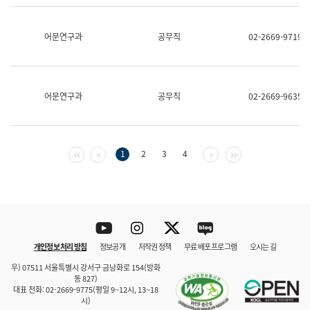
보
과
한
어문연구과
공무직
02-2669-9719
국
어
진
흥
과
어문연구과
공무직
02-2669-9635
수
어
점
자
진
첫 페이지
이전 페이지
다음 페이지
마지막 페이지
1
2
3
4
흥
과
Youtube
Instagram
Twitter
blog
개인정보 처리 방침
정보공개
저작권 정책
무료 배포 프로그램
오시는 길
바로 가기
문체부와 소속기관
우) 07511 서울특별시 강서구 금낭화로 154(방화
동 827)
대표 전화: 02-2669-9775(평일 9~12시, 13~18
시)