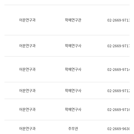
명,
교
직
육
위/
연
직
어문연구과
학예연구관
02-2669-9713
수
급,
과
전
어
화,
문
담
연
당
구
어문연구과
학예연구사
02-2669-9717
업
실
무)
어
문
연
어문연구과
학예연구사
02-2669-9714
구
과
어
문
어문연구과
학예연구사
02-2669-9712
연
구
과
(사
어문연구과
학예연구사
02-2669-9716
전
팀)
언
어
어문연구과
주무관
02-2669-9630
정