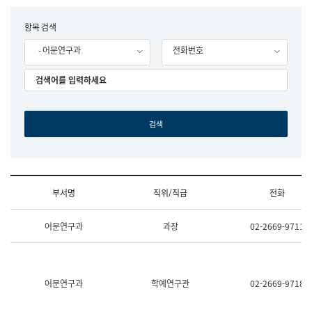
립
국
F
항목 검색
어
o
원
- 어문연구과
전화번호
r
조
m
직
도
국
어
원
원
장
기
획
연
수
부서명
직위/직급
전화
부
기
조
획
어문연구과
과장
02-2669-9711
직
운
및
영
업
과
무
공
소
공
어문연구과
학예연구관
02-2669-9718
개
언
(부
어
서
과