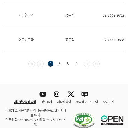
보
과
한
어문연구과
공무직
02-2669-9719
국
어
진
흥
과
어문연구과
공무직
02-2669-9635
수
어
점
자
진
첫 페이지
이전 페이지
다음 페이지
마지막 페이지
1
2
3
4
흥
과
Youtube
Instagram
Twitter
blog
개인정보 처리 방침
정보공개
저작권 정책
무료 배포 프로그램
오시는 길
바로 가기
문체부와 소속기관
우) 07511 서울특별시 강서구 금낭화로 154(방화
동 827)
대표 전화: 02-2669-9775(평일 9~12시, 13~18
시)