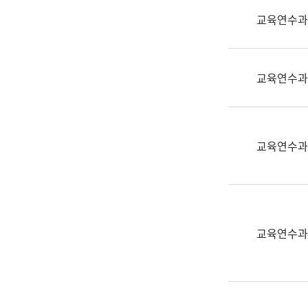
실
교육연수과
어
문
연
구
교육연수과
과
어
문
연
교육연수과
구
과
(사
전
팀)
교육연수과
언
어
정
보
과