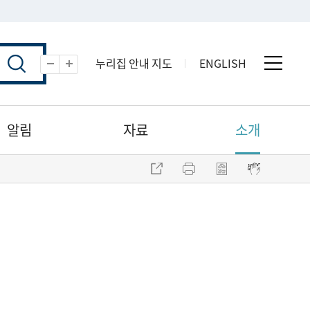
누리집 안내 지도
ENGLISH
전체 
축소
확대
알림
자료
소개
주소 복사
프린트
점자파일 내려받기
점자뷰어 보