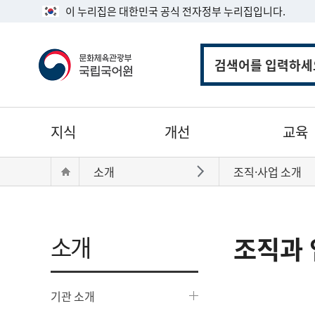
이 누리집은 대한민국 공식 전자정부 누리집입니다.
통
합
검
색
주
지식
개선
교육
메
뉴
현
Home
소개
조직·사업 소개
바로가기
재
위
치:
소개
조직과 
기관 소개