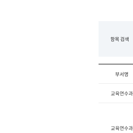
국
립
국
어
원
F
항목 검색
조
o
직
r
도
m
국
어
부서명
원
원
조
장
교육연수과
직
기
및
획
업
연
무
수
소
부
교육연수과
개
기