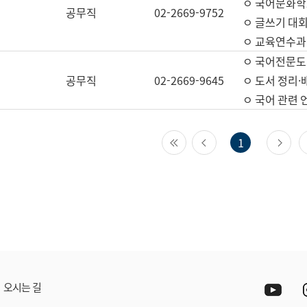
ㅇ 국어문화학
공무직
02-2669-9752
ㅇ 글쓰기 대회
ㅇ 교육연수과
ㅇ 국어전문도
공무직
02-2669-9645
ㅇ 도서 정리·
ㅇ 국어 관련
첫 페이지
이전 페이지
다
1
Yout
오시는 길