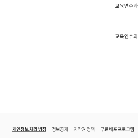
한
교육연수과
국
어
진
흥
교육연수과
과
수
어
점
자
진
흥
과
개인정보 처리 방침
정보공개
저작권 정책
무료 배포 프로그램