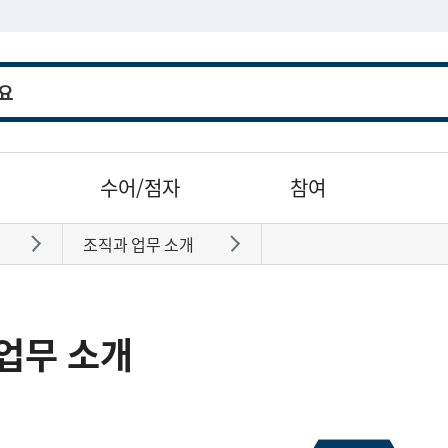
수어/점자
참여
조직과 업무 소개
바로가기
바로가기
업무 소개