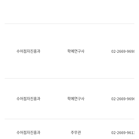
명,
교
직
육
위/
연
직
수
급,
과
전
어
화,
문
담
연
당
구
수어점자진흥과
학예연구사
02-2669-9698
업
실
무)
어
문
연
구
과
어
문
연
수어점자진흥과
학예연구사
02-2669-9696
구
과
(사
전
팀)
언
어
수어점자진흥과
주무관
02-2669-9613
정