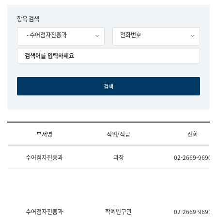
립
국
F
항목 검색
어
o
원
- 수어점자진흥과
전화번호
r
조
m
직
도
국
어
원
원
장
기
획
연
수
부서명
직위/직급
전화
부
기
조
획
수어점자진흥과
과장
02-2669-9690
직
운
및
영
업
과
무
공
소
공
개
언
(부
어
수어점자진흥과
학예연구관
02-2669-9691
서
과