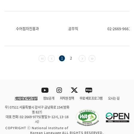
수어점자진흥과
공무직
02-2669-9661
첫 페이지
이전 페이지
다음 페이지
마지막 페이지
1
2
Youtube
Instagram
Twitter
blog
개인정보 처리 방침
정보공개
저작권 정책
무료 배포 프로그램
오시는 길
바로 가기
문체부와 소속기관
우) 07511 서울특별시 강서구 금낭화로 154(방화
동 827)
대표 전화: 02-2669-9775(평일 9~12시, 13~18
시)
COPYRIGHT ⓒ National Institute of
Korean Language ALL RIGHTS RESERVED.