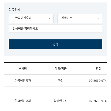
립
국
F
항목 검색
어
o
원
- 한국어진흥과
전화번호
r
조
m
직
도
국
어
원
원
장
기
획
연
수
부서명
직위/직급
전화
부
기
조
획
한국어진흥과
과장
02-2669-9742
직
운
및
영
업
과
무
공
소
공
한국어진흥과
학예연구관
02-2669-9742
개
언
(부
어
서
과