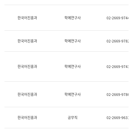
명,
교
직
육
위/
연
한국어진흥과
학예연구사
02-2669-9744
직
수
급,
과
전
어
화,
문
담
연
한국어진흥과
학예연구사
02-2669-9782
당
구
업
실
무)
어
문
연
한국어진흥과
학예연구사
02-2669-9743
구
과
어
문
연
한국어진흥과
학예연구사
02-2669-9786
구
과
(사
전
팀)
한국어진흥과
공무직
02-2669-9631
언
어
정