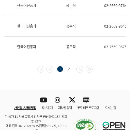
보
한국어진흥과
공무직
02-2669-9764
과
한
국
어
한국어진흥과
공무직
02-2669-9641
진
흥
과
수
한국어진흥과
공무직
02-2669-9678
어
점
자
진
흥
첫 페이지
이전 페이지
다음 페이지
마지막 페이지
1
2
과
Youtube
Instagram
Twitter
blog
개인정보 처리 방침
정보공개
저작권 정책
무료 배포 프로그램
오시는 길
바로 가기
문체부와 소속기관
우) 07511 서울특별시 강서구 금낭화로 154(방화
동 827)
대표 전화: 02-2669-9775(평일 9~12시, 13~18