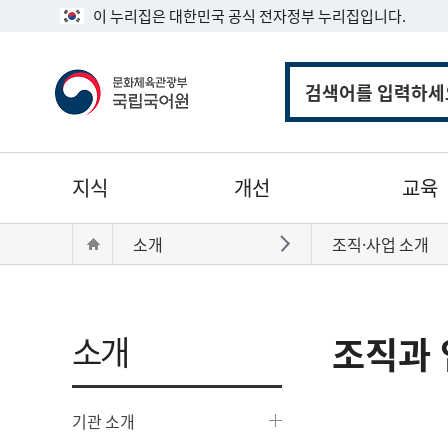
이 누리집은 대한민국 공식 전자정부 누리집입니다.
통
합
검
색
주
지식
개선
교육
메
뉴
현
Home
소개
조직·사업 소개
바로가기
재
위
치:
소개
조직과 
기관 소개