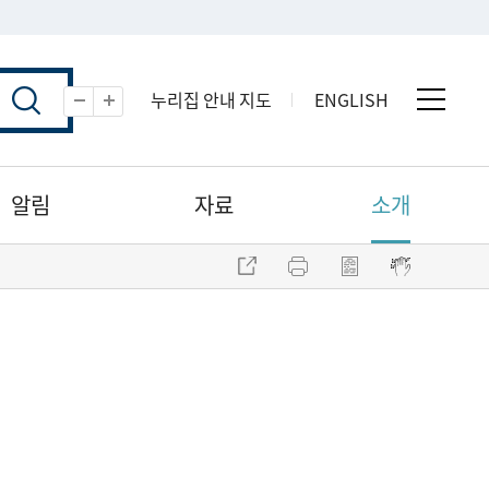
누리집 안내 지도
ENGLISH
전체 
축소
확대
알림
자료
소개
주소 복사
프린트
점자파일 내려받기
점자뷰어 보