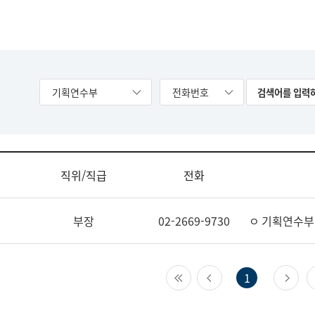
기획연수부
전화번호
직위/직급
전화
부장
02-2669-9730
ㅇ 기획연수부
첫 페이지
이전 페이지
다
1