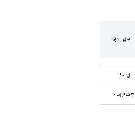
국
립
국
어
원
F
항목 검색
조
o
직
r
도
m
국
어
부서명
원
원
조
장
기획연수부
직
기
및
획
업
연
무
수
소
부
개
기