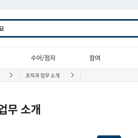
수어/점자
참여
조직과 업무 소개
바로가기
바로가기
업무 소개