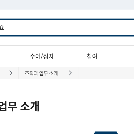
수어/점자
참여
조직과 업무 소개
바로가기
바로가기
업무 소개