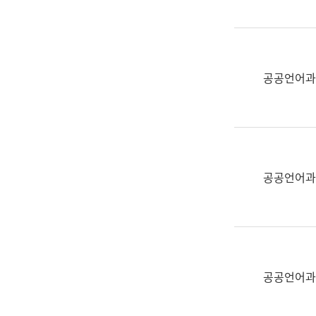
(부
획
서
운
명,
영
직
과
위/
공공언어과
공
직
공
급,
언
전
어
화,
과
담
교
공공언어과
당
육
업
연
무)
수
과
어
문
공공언어과
연
구