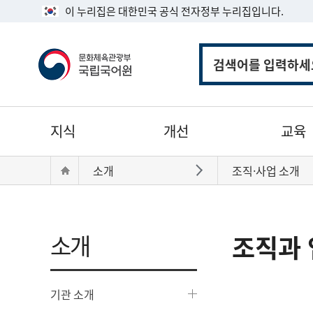
이 누리집은 대한민국 공식 전자정부 누리집입니다.
통
합
검
색
주
지식
개선
교육
메
뉴
현
Home
소개
조직·사업 소개
바로가기
재
위
치:
소개
조직과 
기관 소개