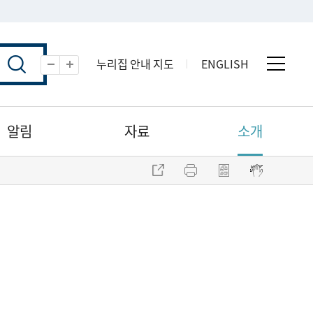
누리집 안내 지도
ENGLISH
전체 
축소
확대
알림
자료
소개
주소 복사
프린트
점자파일 내려받기
점자뷰어 보