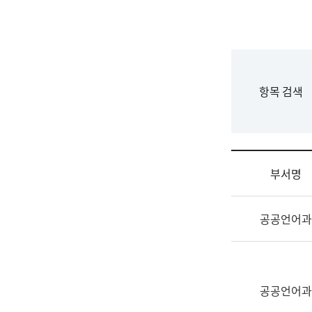
국
립
국
어
원
F
항목 검색
조
o
직
r
도
m
국
어
부서명
원
원
조
장
공공언어과
직
기
및
획
업
연
무
수
소
공공언어과
부
개
기