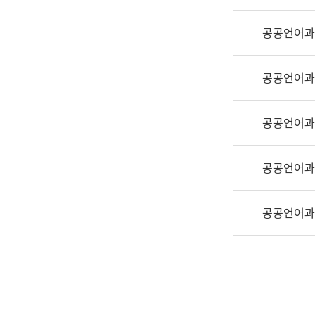
실
어
공공언어과
문
연
구
공공언어과
과
어
문
공공언어과
연
구
공공언어과
과
(사
전
공공언어과
팀)
언
어
정
보
과