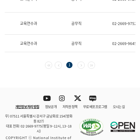
보
과
한
국
교육연수과
공무직
02-2669-9752
어
진
흥
과
교육연수과
공무직
02-2669-9645
수
어
점
자
첫 페이지
이전 페이지
다음 페이지
마지막 페이지
1
진
흥
과
Youtube
Instagram
Twitter
blog
개인정보 처리 방침
정보공개
저작권 정책
무료 배포 프로그램
오시는 길
바로 가기
문체부와 소속기관
우) 07511 서울특별시 강서구 금낭화로 154(방화
동 827)
대표 전화: 02-2669-9775(평일 9~12시, 13~18
시)
COPYRIGHT ⓒ National Institute of