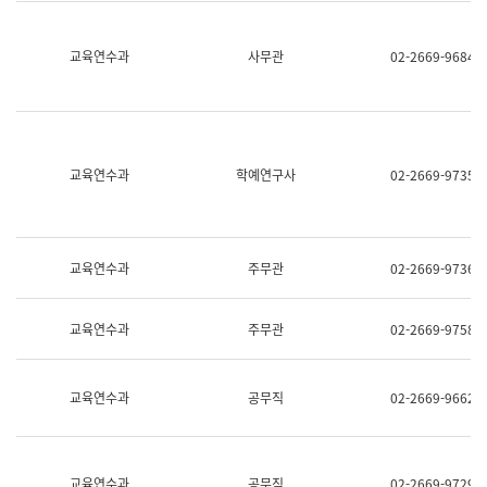
명,
교
직
육
위/
연
교육연수과
사무관
02-2669-9684
직
수
급,
과
전
어
화,
문
담
연
당
구
교육연수과
학예연구사
02-2669-9735
업
실
무)
어
문
연
구
교육연수과
주무관
02-2669-9736
과
어
문
교육연수과
주무관
02-2669-9758
연
구
과
(사
교육연수과
공무직
02-2669-9662
전
팀)
언
어
정
교육연수과
공무직
02-2669-9729