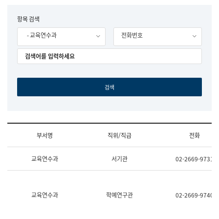
립
국
F
항목 검색
어
o
원
- 교육연수과
전화번호
r
조
m
직
도
국
어
원
원
장
기
획
연
수
부서명
직위/직급
전화
부
기
조
획
교육연수과
서기관
02-2669-9731
직
운
및
영
업
과
무
공
소
공
교육연수과
학예연구관
02-2669-9740
개
언
(부
어
서
과