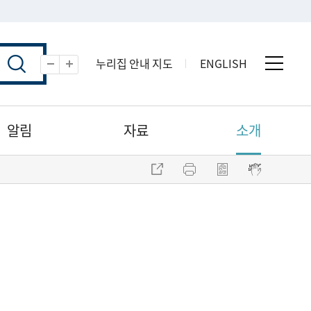
누리집 안내 지도
ENGLISH
전체 
축소
확대
알림
자료
소개
주소 복사
프린트
점자파일 내려받기
점자뷰어 보