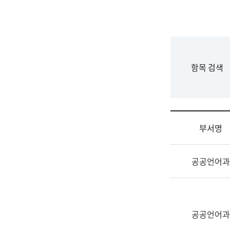
국
립
국
어
원
F
항목 검색
조
o
직
r
도
m
국
어
부서명
원
원
조
장
공공언어과
직
기
및
획
업
연
무
수
소
공공언어과
부
개
기