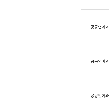
(부
획
서
운
명,
영
직
과
위/
공공언어과
공
직
공
급,
언
전
어
화,
과
담
교
공공언어과
당
육
업
연
무)
수
과
어
문
공공언어과
연
구