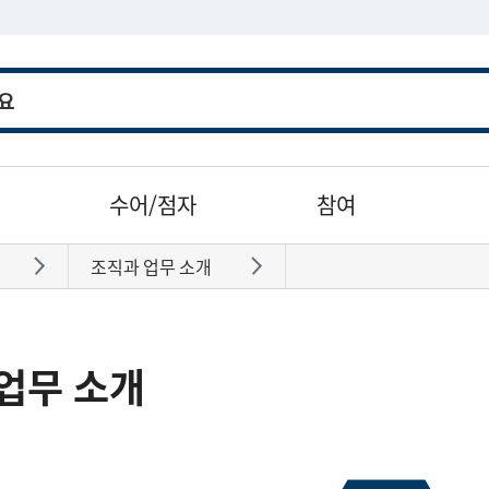
수어/점자
참여
조직과 업무 소개
바로가기
바로가기
업무 소개