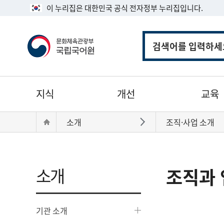
이 누리집은 대한민국 공식 전자정부 누리집입니다.
통
합
검
색
주
지식
개선
교육
메
뉴
현
Home
소개
조직·사업 소개
바로가기
재
위
치:
소개
조직과 
기관 소개