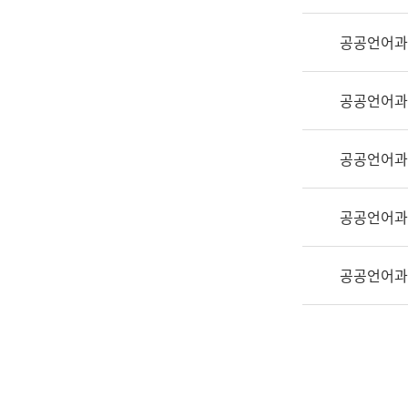
실
어
공공언어과
문
연
구
공공언어과
과
어
문
공공언어과
연
구
공공언어과
과
(사
전
공공언어과
팀)
언
어
정
보
과