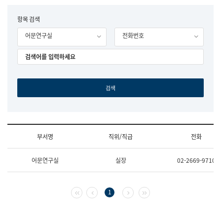
립
국
F
항목 검색
어
o
원
어문연구실
전화번호
r
조
m
직
도
국
어
원
원
장
기
획
연
수
부서명
직위/직급
전화
부
기
조
획
어문연구실
실장
02-2669-9710
직
운
및
영
업
과
무
공
첫 페이지
이전 페이지
다음 페이지
마지막 페이지
1
소
공
개
언
(부
어
서
과