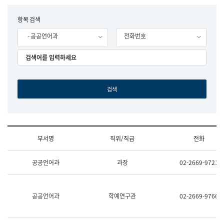
립
국
F
항목 검색
어
o
원
- 공공언어과
전화번호
r
조
m
직
도
국
어
원
원
장
기
획
연
수
부서명
직위/직급
전화
부
기
조
획
공공언어과
과장
02-2669-9721
직
운
및
영
업
과
무
공
공공언어과
학예연구관
02-2669-9766
소
공
개
언
(부
어
서
과