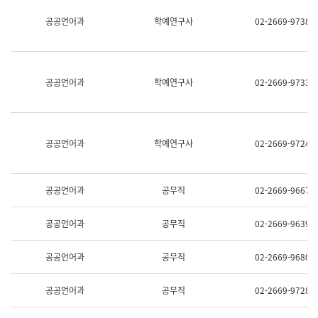
명,
교
공공언어과
학예연구사
02-2669-9738
직
육
위/
연
직
수
급,
과
전
어
공공언어과
학예연구사
02-2669-9733
화,
문
담
연
당
구
업
실
무)
어
공공언어과
학예연구사
02-2669-9724
문
연
구
과
공공언어과
공무직
02-2669-9667
어
문
연
공공언어과
공무직
02-2669-9639
구
과
(사
공공언어과
공무직
02-2669-9680
전
팀)
언
공공언어과
공무직
02-2669-9728
어
정