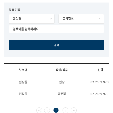
립
국
F
항목 검색
어
o
원
원장실
전화번호
r
조
m
직
도
국
어
원
원
장
기
획
연
수
부서명
직위/직급
전화
부
기
조
획
원장실
원장
02-2669-9700
직
운
및
영
업
과
원장실
공무직
02-2669-9702
무
공
소
공
개
언
(부
어
첫 페이지
이전 페이지
다음 페이지
마지막 페이지
1
서
과