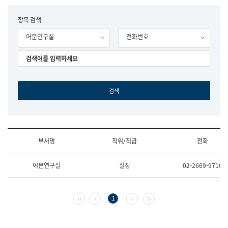
립
국
F
항목 검색
어
o
원
어문연구실
전화번호
r
조
m
직
도
국
어
원
원
장
기
획
연
수
부서명
직위/직급
전화
부
기
조
획
어문연구실
실장
02-2669-9710
직
운
및
영
업
과
무
공
첫 페이지
이전 페이지
다음 페이지
마지막 페이지
1
소
공
개
언
(부
어
서
과