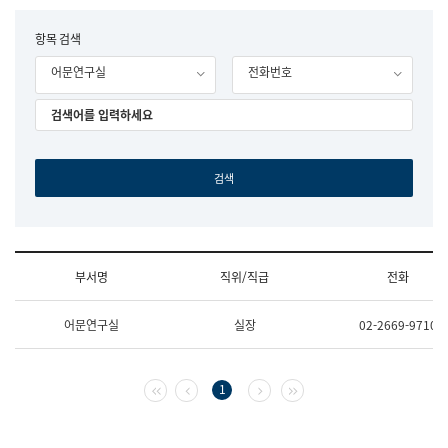
립
국
F
항목 검색
어
o
원
어문연구실
전화번호
r
조
m
직
도
국
어
원
원
장
기
획
연
수
부서명
직위/직급
전화
부
기
조
획
어문연구실
실장
02-2669-9710
직
운
및
영
업
과
무
공
첫 페이지
이전 페이지
다음 페이지
마지막 페이지
1
소
공
개
언
(부
어
서
과