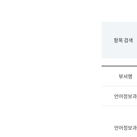
국
립
국
어
원
F
항목 검색
조
o
직
r
도
m
국
어
부서명
원
원
조
장
언어정보과
직
기
및
획
업
연
무
수
소
언어정보과
부
개
기