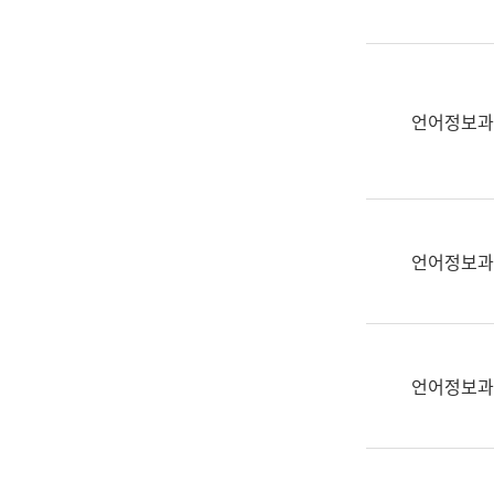
(부
획
서
운
명,
영
직
과
위/
언어정보과
공
직
공
급,
언
전
어
화,
과
담
교
언어정보과
당
육
업
연
무)
수
과
언어정보과
어
문
연
구