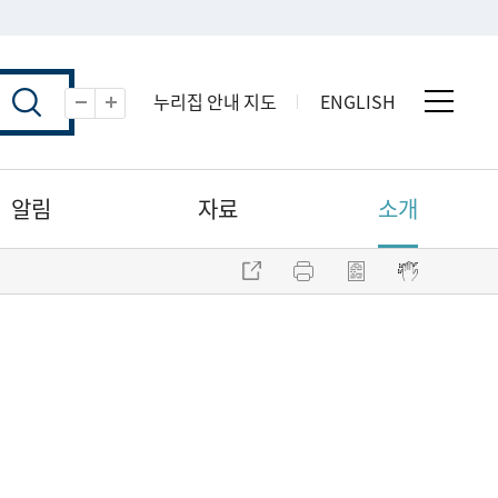
누리집 안내 지도
ENGLISH
전체 
축소
확대
알림
자료
소개
주소 복사
프린트
점자파일 내려받기
점자뷰어 보