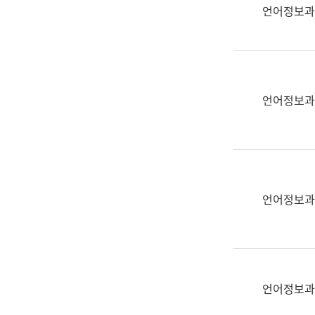
실
언어정보과
어
문
연
구
과
언어정보과
어
문
연
구
과
(사
언어정보과
전
팀)
언
어
정
언어정보과
보
과