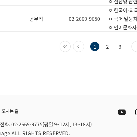
ㅇ 전산망 관련
ㅇ 한국어-외
공무직
02-2669-9650
ㅇ 국어 말뭉치
ㅇ 언어문화자원
첫 페이지
이전 페이지
1
2
3
Yout
오시는 길
전화: 02-2669-9775(평일 9~12시, 13~18시)
guage ALL RIGHTS RESERVED.