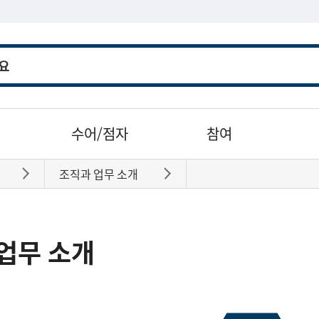
수어/점자
참여
조직과 업무 소개
바로가기
바로가기
업무 소개