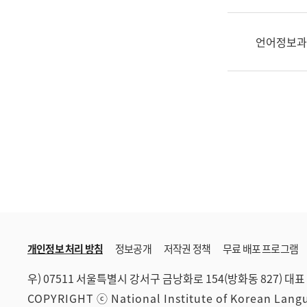
한
국
어
언어정보과
진
흥
과
수
어
점
자
진
흥
과
개인정보 처리 방침
정보공개
저작권 정책
무료 배포 프로그램
우) 07511 서울특별시 강서구 금낭화로 154(방화동 827)
대표 
COPYRIGHT ⓒ National Institute of Korean Lan