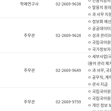
ㅇ 인공지능의
학예연구사
02-2669-9638
ㅇ 말뭉치 원자
ㅇ 과 서무 지
ㅇ 정보화 예산
ㅇ 공공데이터 
주무관
02-2669-9628
ㅇ 성과 관리(
ㅇ 국립국어원
ㅇ 국가정보자
ㅇ 세부사업(
(용어 관리 체
주무관
02-2669-9649
ㅇ 과 서무, 
ㅇ 공무직, 계
ㅇ 관서 지급
ㅇ 국립국어원
ㅇ 국립국어원
주무관
02-2669-9759
ㅇ 개인 정보 