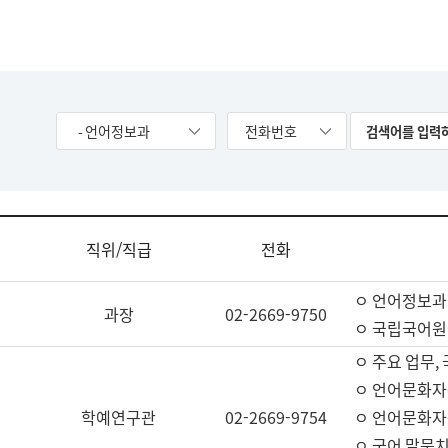
- 언어정보과
전화번호
직위/직급
전화
ㅇ 언어정보과
과장
02-2669-9750
ㅇ 국립국어원
ㅇ 주요 업무,
ㅇ 언어문화자
학예연구관
02-2669-9754
ㅇ 언어문화자
ㅇ 국어 말뭉치