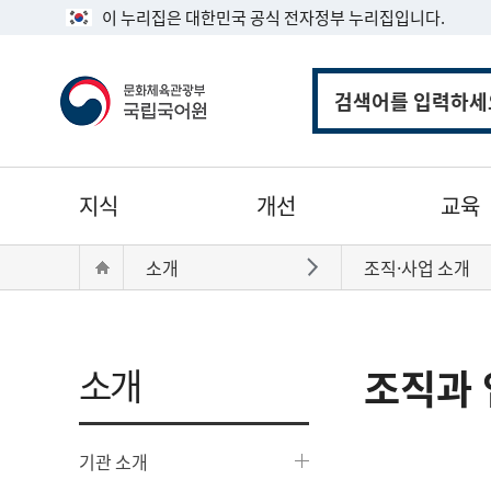
이 누리집은 대한민국 공식 전자정부 누리집입니다.
통
합
검
색
주
지식
개선
교육
메
뉴
현
Home
소개
조직·사업 소개
바로가기
재
위
치:
소개
조직과 
기관 소개