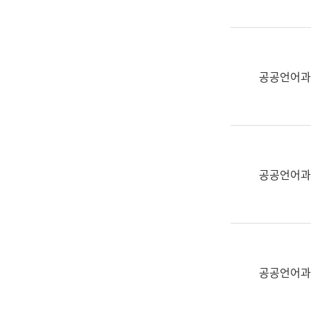
(부
획
서
운
명,
영
직
과
위/
공공언어과
공
직
공
급,
언
전
어
화,
과
담
교
공공언어과
당
육
업
연
무)
수
과
어
문
공공언어과
연
구