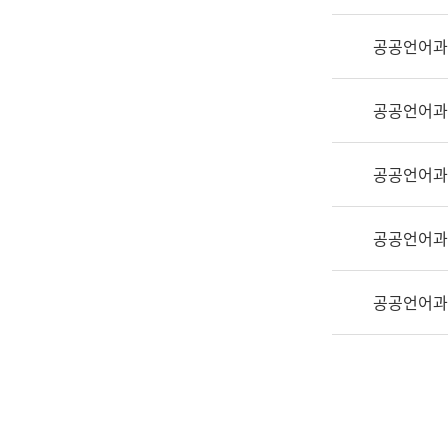
실
어
공공언어과
문
연
구
공공언어과
과
어
문
공공언어과
연
구
공공언어과
과
(사
전
공공언어과
팀)
언
어
정
보
과