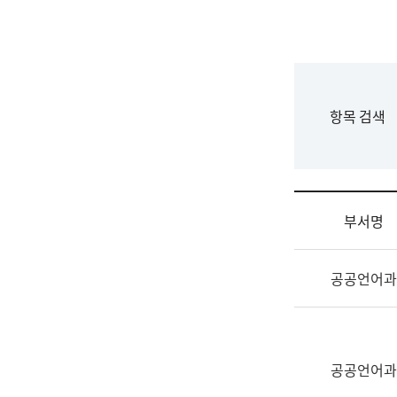
국
립
국
어
원
F
항목 검색
조
o
직
r
도
m
국
어
부서명
원
원
조
장
공공언어과
직
기
및
획
업
연
무
수
소
공공언어과
부
개
기