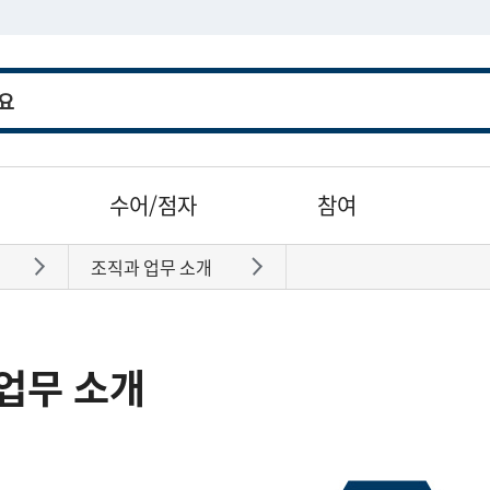
수어/점자
참여
조직과 업무 소개
바로가기
바로가기
업무 소개