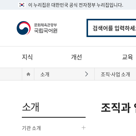
이 누리집은 대한민국 공식 전자정부 누리집입니다.
통
합
검
색
주
지식
개선
교육
메
뉴
현
Home
소개
조직·사업 소개
바로가기
재
위
치:
소개
조직과 
기관 소개