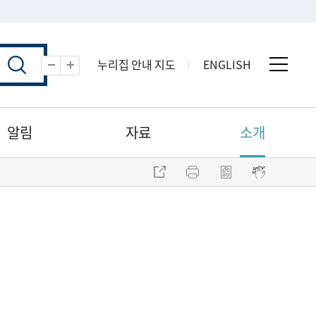
누리집 안내 지도
ENGLISH
전체 
축소
확대
알림
자료
소개
주소 복사
프린트
점자파일 내려받기
점자뷰어 보