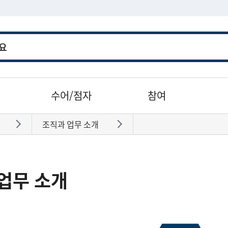
수어/점자
참여
조직과 업무 소개
바로가기
바로가기
업무 소개