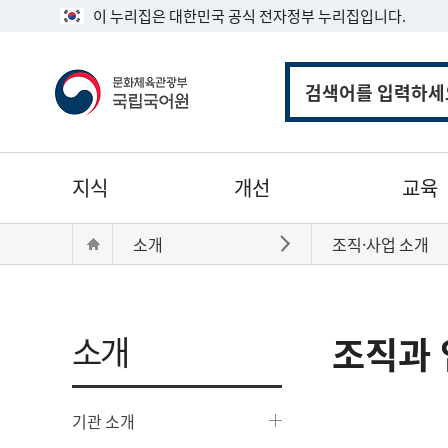
이 누리집은 대한민국 공식 전자정부 누리집입니다.
통
합
검
색
주
지식
개선
교육
메
뉴
현
Home
소개
조직·사업 소개
바로가기
재
위
치:
소개
조직과 
기관 소개