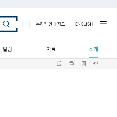
누리집 안내 지도
ENGLISH
전체 
축소
확대
알림
자료
소개
주소 복사
프린트
점자파일 내려받기
점자뷰어 보