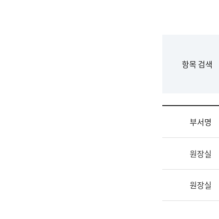
국
립
국
어
원
F
항목 검색
조
o
직
r
도
m
국
어
부서명
원
원
조
장
원장실
직
기
및
획
업
연
원장실
무
수
소
부
개
기