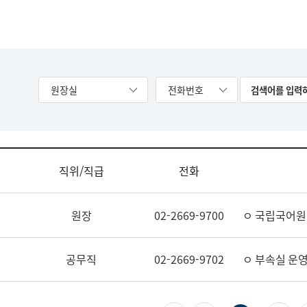
원장실
전화번호
직위/직급
전화
원장
02-2669-9700
ㅇ 국립국어원
공무직
02-2669-9702
ㅇ 부속실 운