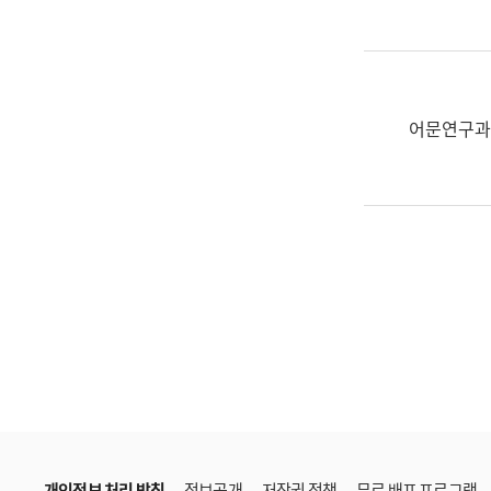
한
국
어
진
흥
어문연구과
과
수
어
점
자
진
흥
과
개인정보 처리 방침
정보공개
저작권 정책
무료 배포 프로그램