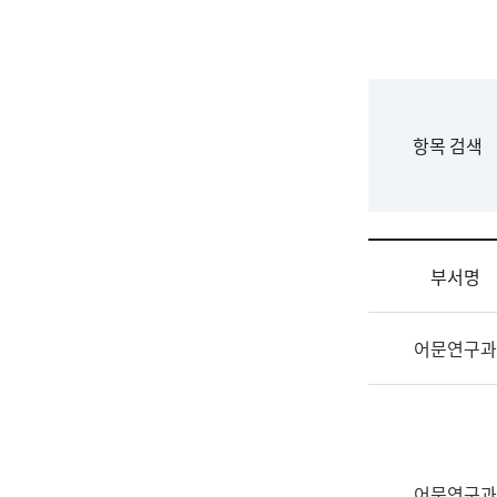
국
립
국
어
원
F
항목 검색
조
o
직
r
도
m
국
어
부서명
원
원
조
장
어문연구과
직
기
및
획
업
연
무
수
소
부
개
기
어문연구과