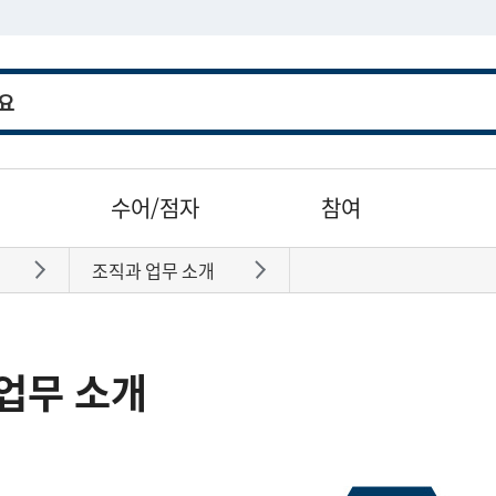
수어/점자
참여
조직과 업무 소개
바로가기
바로가기
업무 소개