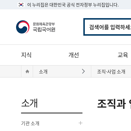
이 누리집은 대한민국 공식 전자정부 누리집입니다.
통
합
검
색
주
지식
개선
교육
메
뉴
현
Home
소개
조직·사업 소개
바로가기
재
위
치:
소개
조직과 
기관 소개