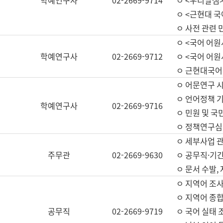
학예연구사
02-2669-9714
ㅇ <우리말샘>
ㅇ <근현대 
ㅇ 사전 관련 
ㅇ <국어 어원
학예연구사
02-2669-9712
ㅇ <국어 어원
ㅇ 근현대국어
ㅇ 어문연구 시
ㅇ 언어정책 기
학예연구사
02-2669-9716
ㅇ 민원 및 국
ㅇ 정책연구심
ㅇ 세부사업 관리
주무관
02-2669-9630
ㅇ 공무직·기간
ㅇ 문서 수발,
ㅇ 지역어 조사
ㅇ 지역어 종합
공무직
02-2669-9719
ㅇ 국어 실태 