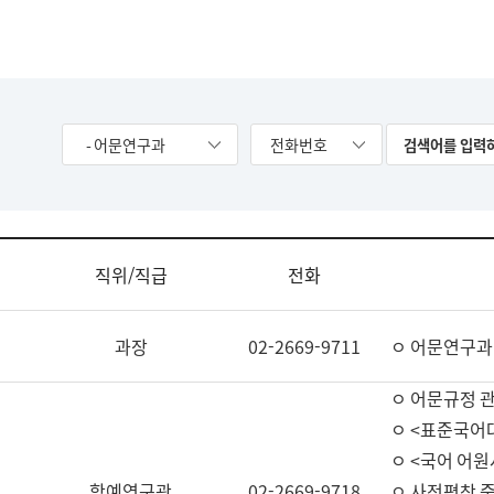
- 어문연구과
전화번호
직위/직급
전화
과장
02-2669-9711
ㅇ 어문연구과
ㅇ 어문규정 
ㅇ <표준국어
ㅇ <국어 어원
학예연구관
02-2669-9718
ㅇ 사전편찬 