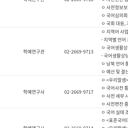
ㅇ 사전정보보
ㅇ 국어심의회
ㅇ 국회 대응,
ㅇ 지역어 사
- 지역별 언어
ㅇ 국어생활상
학예연구관
02-2669-9713
- 국어생활상담
ㅇ 남북 언어 
ㅇ 예산 및 결산(
ㅇ <우리말샘>
ㅇ 국어사전 통
학예연구사
02-2669-9717
ㅇ 사전 세부 사
ㅇ 사전편찬 
ㅇ 국어 실태 
ㅇ <표준국어