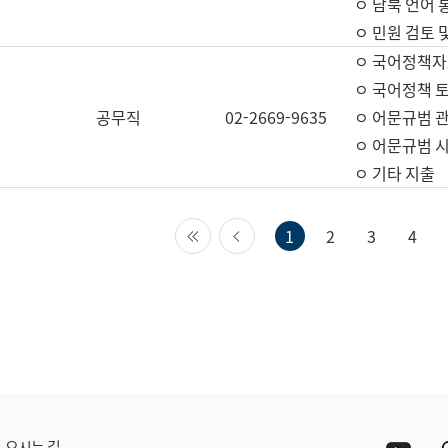
ㅇ 남북 언어 
ㅇ 민원 검토 
ㅇ 국어정책자
ㅇ 국어정책 
공무직
02-2669-9635
ㅇ 어문규범 
ㅇ 어문규범 
ㅇ 기타 지출
첫 페이지
이전 페이지
1
2
3
4
Yout
오시는 길