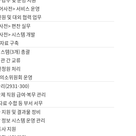
 감수 및 운영 지원
국어사전> 서비스 운영
민원 및 대외 협력 업무
사전> 편찬 실무
사전> 시스템 개발
자료 구축
스템(3개) 총괄
관 간 교류
민청원 처리
의소위원회 운영
(2931-300)
제 직원 급여·복무 관리
 자료 수합 등 부서 서무
 지원 및 결과물 정비
 정보 시스템 운영 관리
조사 지원