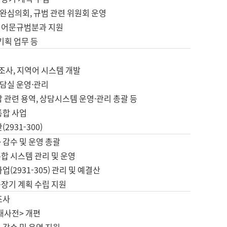
완심의회, 규범 관련 위원회 운영
 어문규범분과 지원
 기획 업무 등
업
 조사, 지역어 시스템 개발
담실 운영·관리
 관련 용역, 상담시스템 운영·관리 총괄 등
통합 사업
2931-300)
 감수 및 운영 총괄
합 시스템 관리 및 운영
업(2931-305) 관리 및 예결산
중장기 계획 수립 지원
조사
대사전> 개편