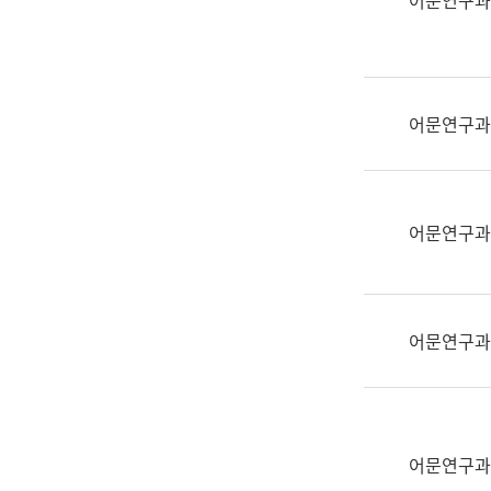
어문연구과
실
어
문
연
구
어문연구과
과
어
문
연
어문연구과
구
과
(사
전
어문연구과
팀)
언
어
정
보
어문연구과
과