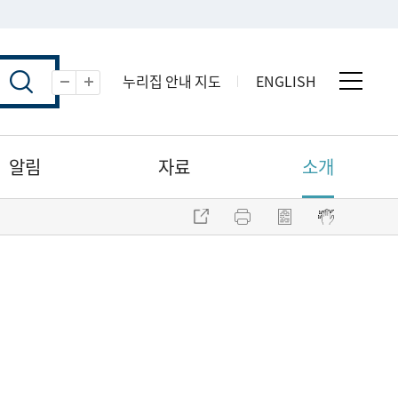
누리집 안내 지도
ENGLISH
전체 
축소
확대
알림
자료
소개
주소 복사
프린트
점자파일 내려받기
점자뷰어 보