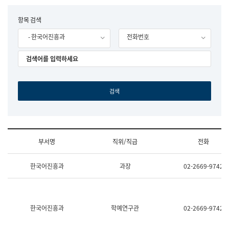
립
국
F
항목 검색
어
o
원
- 한국어진흥과
전화번호
r
조
m
직
도
국
어
원
원
장
기
획
연
수
부서명
직위/직급
전화
부
기
조
획
한국어진흥과
과장
02-2669-9742
직
운
및
영
업
과
무
공
소
공
한국어진흥과
학예연구관
02-2669-9742
개
언
(부
어
서
과