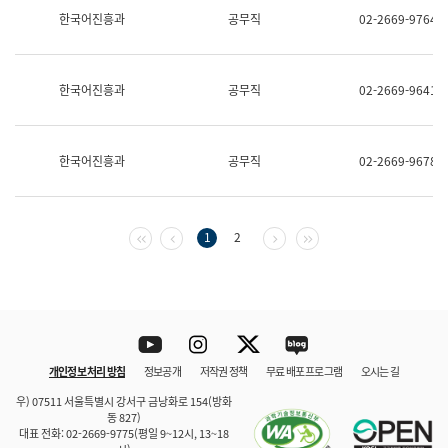
보
한국어진흥과
공무직
02-2669-9764
과
한
국
어
한국어진흥과
공무직
02-2669-9641
진
흥
과
수
한국어진흥과
공무직
02-2669-9678
어
점
자
진
흥
첫 페이지
이전 페이지
다음 페이지
마지막 페이지
1
2
과
Youtube
Instagram
Twitter
blog
개인정보 처리 방침
정보공개
저작권 정책
무료 배포 프로그램
오시는 길
바로 가기
문체부와 소속기관
우) 07511 서울특별시 강서구 금낭화로 154(방화
동 827)
대표 전화: 02-2669-9775(평일 9~12시, 13~18