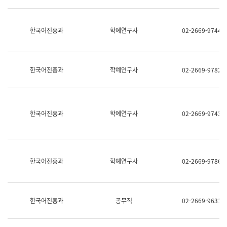
명,
교
직
육
위/
연
한국어진흥과
학예연구사
02-2669-9744
직
수
급,
과
전
어
화,
문
담
연
한국어진흥과
학예연구사
02-2669-9782
당
구
업
실
무)
어
문
연
한국어진흥과
학예연구사
02-2669-9743
구
과
어
문
연
한국어진흥과
학예연구사
02-2669-9786
구
과
(사
전
팀)
한국어진흥과
공무직
02-2669-9631
언
어
정