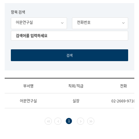
립
국
F
항목 검색
어
o
원
어문연구실
전화번호
r
조
m
직
도
국
어
원
원
장
기
획
연
수
부서명
직위/직급
전화
부
기
조
획
어문연구실
실장
02-2669-9710
직
운
및
영
업
과
무
공
첫 페이지
이전 페이지
다음 페이지
마지막 페이지
1
소
공
개
언
(부
어
서
과