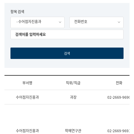
립
국
F
항목 검색
어
o
원
- 수어점자진흥과
전화번호
r
조
m
직
도
국
어
원
원
장
기
획
연
수
부서명
직위/직급
전화
부
기
조
획
수어점자진흥과
과장
02-2669-9690
직
운
및
영
업
과
무
공
소
공
개
언
(부
어
수어점자진흥과
학예연구관
02-2669-9691
서
과