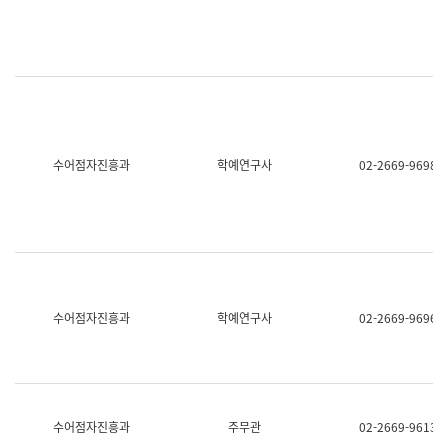
명,
교
직
육
위/
연
직
수
급,
과
전
어
화,
문
담
연
당
구
수어점자진흥과
학예연구사
02-2669-9698
업
실
무)
어
문
연
구
과
어
문
연
수어점자진흥과
학예연구사
02-2669-9696
구
과
(사
전
팀)
언
어
수어점자진흥과
주무관
02-2669-9613
정