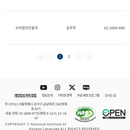
수어점자진흥과
공무직
02-2669-9661
첫 페이지
이전 페이지
다음 페이지
마지막 페이지
1
2
Youtube
Instagram
Twitter
blog
개인정보 처리 방침
정보공개
저작권 정책
무료 배포 프로그램
오시는 길
바로 가기
문체부와 소속기관
우) 07511 서울특별시 강서구 금낭화로 154(방화
동 827)
대표 전화: 02-2669-9775(평일 9~12시, 13~18
시)
COPYRIGHT ⓒ National Institute of
Korean Language ALL RIGHTS RESERVED.