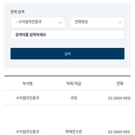
립
국
F
항목 검색
어
o
원
- 수어점자진흥과
전화번호
r
조
m
직
도
국
어
원
원
장
기
획
연
수
부서명
직위/직급
전화
부
기
조
획
수어점자진흥과
과장
02-2669-9690
직
운
및
영
업
과
무
공
소
공
개
언
(부
어
수어점자진흥과
학예연구관
02-2669-9691
서
과