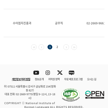
수어점자진흥과
공무직
02-2669-9661
첫 페이지
이전 페이지
다음 페이지
마지막 페이지
1
2
Youtube
Instagram
Twitter
blog
개인정보 처리 방침
정보공개
저작권 정책
무료 배포 프로그램
오시는 길
바로 가기
문체부와 소속기관
우) 07511 서울특별시 강서구 금낭화로 154(방화
동 827)
대표 전화: 02-2669-9775(평일 9~12시, 13~18
시)
COPYRIGHT ⓒ National Institute of
Korean Language ALL RIGHTS RESERVED.