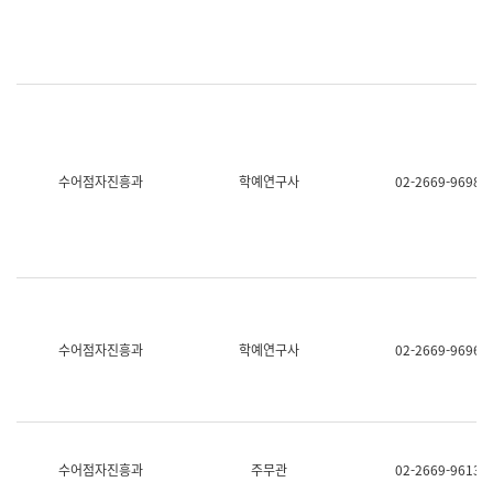
명,
교
직
육
위/
연
직
수
급,
과
전
어
화,
문
담
연
당
구
수어점자진흥과
학예연구사
02-2669-9698
업
실
무)
어
문
연
구
과
어
문
연
수어점자진흥과
학예연구사
02-2669-9696
구
과
(사
전
팀)
언
어
수어점자진흥과
주무관
02-2669-9613
정