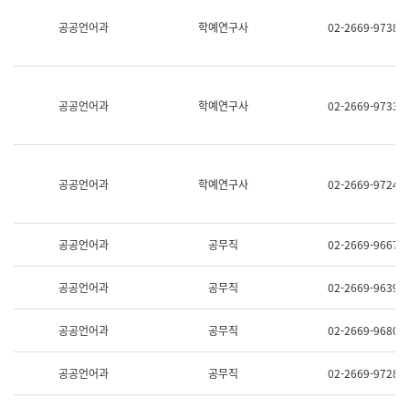
명,
교
공공언어과
학예연구사
02-2669-9738
직
육
위/
연
직
수
급,
과
전
어
공공언어과
학예연구사
02-2669-9733
화,
문
담
연
당
구
업
실
무)
어
공공언어과
학예연구사
02-2669-9724
문
연
구
과
공공언어과
공무직
02-2669-9667
어
문
연
공공언어과
공무직
02-2669-9639
구
과
(사
공공언어과
공무직
02-2669-9680
전
팀)
언
공공언어과
공무직
02-2669-9728
어
정