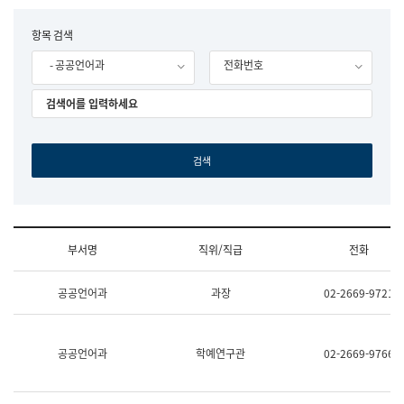
립
국
F
항목 검색
어
o
원
- 공공언어과
전화번호
r
조
m
직
도
국
어
원
원
장
기
획
연
수
부서명
직위/직급
전화
부
기
조
획
공공언어과
과장
02-2669-9721
직
운
및
영
업
과
무
공
공공언어과
학예연구관
02-2669-9766
소
공
개
언
(부
어
서
과